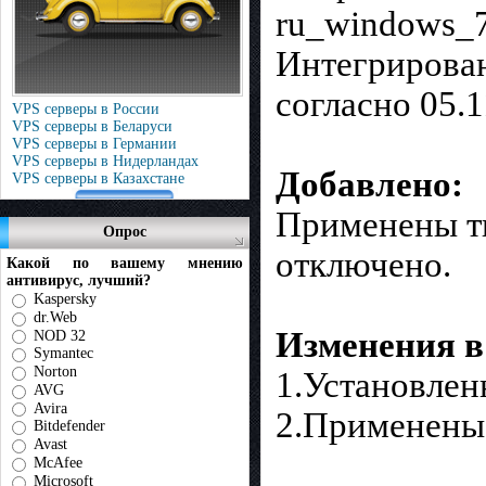
ru_windows_7
Интегрирован
согласно 05.1
VPS серверы в России
VPS серверы в Беларуси
VPS серверы в Германии
VPS серверы в Нидерландах
Добавлено:
VPS серверы в Казахстане
Применены т
Опрос
отключено.
Какой по вашему мнению
антивирус, лучший?
Kaspersky
dr.Web
Изменения в 
NOD 32
Symantec
Norton
1.Установлен
AVG
Avira
2.Применены
Bitdefender
Avast
McAfee
Microsoft