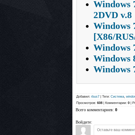
Windows 7
2DVD v.8 
Windows 7
[X86/RUS
Windows 7
Windows 8
Windows 7
Добавил:
rbus7
| Теги:
Система
,
windo
Просмотров:
608
| Комментарии:
0
| Р
Всего комментариев
:
0
Войдите: