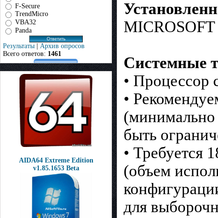
Установлен
F-Secure
TrendMicro
MICROSOFT O
VBA32
Panda
Результаты
|
Архив опросов
Всего ответов:
1461
Системные т
• Процессор 
• Рекоменду
(минимально
быть огранич
• Требуется 1
AIDA64 Extreme Edition
(объем испол
v1.85.1653 Beta
конфигураци
для выборочн