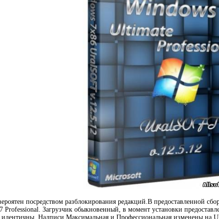
вероятен посредством разблокирования редакций.В предоставленной сбо
 7 Professional. Загрузчик обыкновенный, в момент установки предоставл
 идентичны. Надписи Максимальная и Профессиональная изменены на Ulti