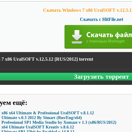
Скачать Windows 7 x86 UralSOFT v.12.5.1
Скачать с HitFile.net
7 x86 UralSOFT v.12.5.12 [RUS/2012] torrent
Загрузить торрент
уем ещё
:
x86 x64 Ultimate & Professional UralSOFT v.8.1.12
Ultimate v.0.3 2012 By Simart (Rus/Eng/x64)
Professional SP1 Media Studio by Xomaze v 1.3 (х86/RUS/2012)
 x64 Ultimate UralSOFT Kreativ v.8.6.12
Ultimate SP1 32bit by Enabled v 14.8.12