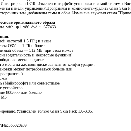
я.Интегрирован IE10. Изменен интерфейс установки и самой системы.Вос
ементы панели управления\Программы и компоненты-удалить Glass Skin 
сторонних тем ,добавлены темы и обои. Изменена звуковая схема "Приве
 основе оригинального образа
ate_with_sp1_x86_dvd_u_677463
ания:
овой частотой 1,5 ГГц и выше
бъем ОЗУ — 1 ГБ и более
тимый объем — 512 МБ; при этом может
оизводительность и некоторые функции)
вободного места на диске
го места на жестком диске зависит от конфигурации;
ановки может потребоваться больше или
ространства)
сков
шь (Майкрософт) или совместимое
е устройство
ие 800/600 или больше
8 МБ
ировано.Установлен только Glass Skin Pack 1.0-X86.
7d4ac5b6828a89