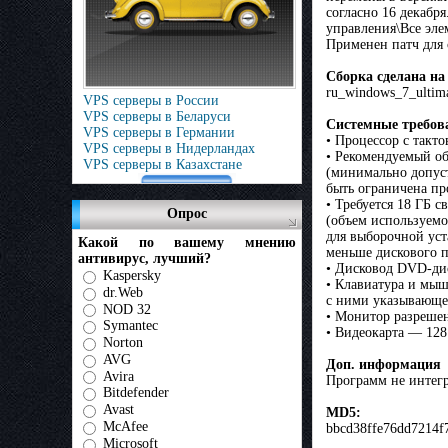
согласно 16 декабр
управления\Все эл
Применен патч для 
Сборка сделана на
ru_windows_7_ultim
VPS серверы в России
VPS серверы в Беларуси
Системные требов
VPS серверы в Германии
• Процессор с такт
VPS серверы в Нидерландах
• Рекомендуемый о
VPS серверы в Казахстане
(минимально допус
быть ограничена пр
• Требуется 18 ГБ с
Опрос
(объем используемо
для выборочной уст
Какой по вашему мнению
меньше дискового п
антивирус, лучший?
• Дисковод DVD-ди
Kaspersky
• Клавиатура и мы
dr.Web
с ними указывающе
NOD 32
• Монитор разрешен
Symantec
• Видеокарта — 12
Norton
AVG
Доп. информация
Avira
Программ не интегр
Bitdefender
Avast
MD5:
McAfee
bbcd38ffe76dd7214f
Microsoft