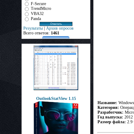
F-Secure
TrendMicro
VBA32
Panda
Результаты
|
Архив опросов
Всего ответов:
1461
OutlookStatView 1.15
Название:
Windows 
Категория:
Операц
Разработчик:
Micro
Год выпуска:
2012
Размер файла:
2.9