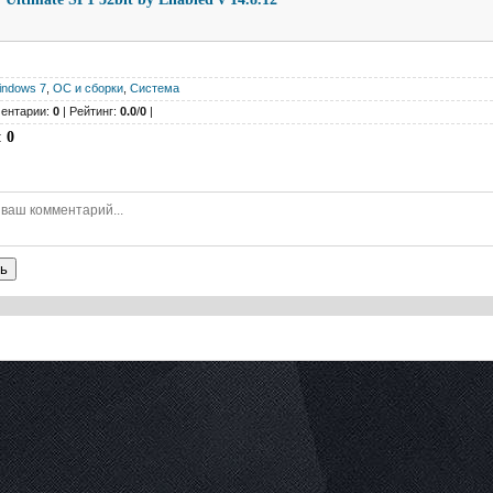
indows 7
,
ОС и сборки
,
Система
ентарии:
0
| Рейтинг:
0.0
/
0
|
:
0
ь