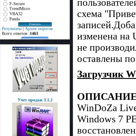
пользователе
F-Secure
TrendMicro
схема "Приве
VBA32
Panda
записей.Доба
Результаты
|
Архив опросов
изменена на 
Всего ответов:
1461
не производи
оставлены п
Загрузчик Wi
ОПИСАНИ
Учет продаж 3.1.2
WinDoZa Live
Windows 7 PE
восстановлен