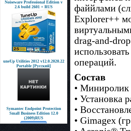
Noiseware Professional Edition v
файйлами (сл
2.6 build 2601 + RUS
Explorer++ мо
виртуальным
drag-and-dro
использовать
операций.
uneUp Utilities 2012 v12.0.2020.22
Рortable [Pусcкий]
Состав
• Миниролик
• Установка 
• Восстановл
Symantec Endpoint Protection
Small Business Edition 12.0
• Gimagex (г
(2009)RUS