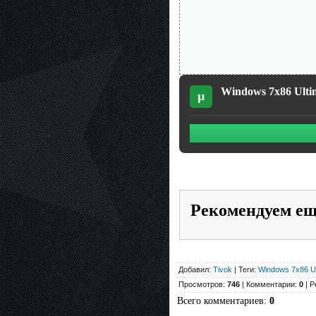
Windows 7x86 Ultim
µ
Рекомендуем е
Добавил:
Tivok
| Теги:
Windows 7x86 U
Просмотров:
746
| Комментарии:
0
| Р
Всего комментариев
:
0