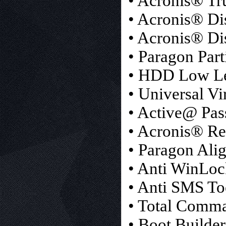
• Acronis® T
• Acronis® D
• Acronis® Di
• Paragon Par
• HDD Low Le
• Universal Vi
• Active@ Pa
• Acronis® Re
• Paragon Ali
• Anti WinLoc
• Anti SMS To
• Total Comm
• Boot Builder