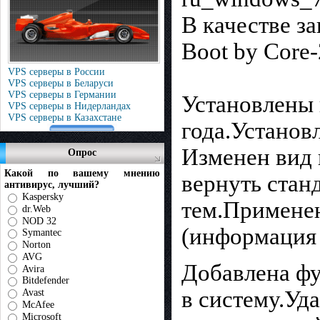
В качестве з
Boot by Core-
VPS серверы в России
VPS серверы в Беларуси
VPS серверы в Германии
Установлены 
VPS серверы в Нидерландах
VPS серверы в Казахстане
года.Установл
Изменен вид 
Опрос
Какой по вашему мнению
вернуть стан
антивирус, лучший?
Kaspersky
тем.Примене
dr.Web
NOD 32
(информация 
Symantec
Norton
AVG
Добавлена ф
Avira
Bitdefender
в систему.Уд
Avast
McAfee
Microsoft