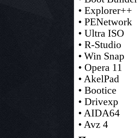
• Explorer++
• PENetwork
• Ultra ISO
• R-Studio
• Win Snap
• Opera 11
• AkelPad
• Bootice
• Drivexp
• AIDA64
• Avz 4