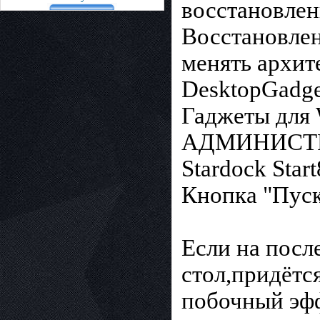
восстановлен
Восстановлен
менять архит
DesktopGadge
Гаджеты для
АДМИНИСТР
Stardock Start
Кнопка "Пуск
Если на посл
стол,придётс
побочный эфф