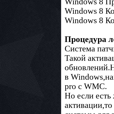
Windows 8 Пр
Windows 8 Ко
Windows 8 Ко
Процедура л
Система патч
Такой актива
обновлений.Н
в Windows,на
pro с WMC.
Но если есть
активации,то