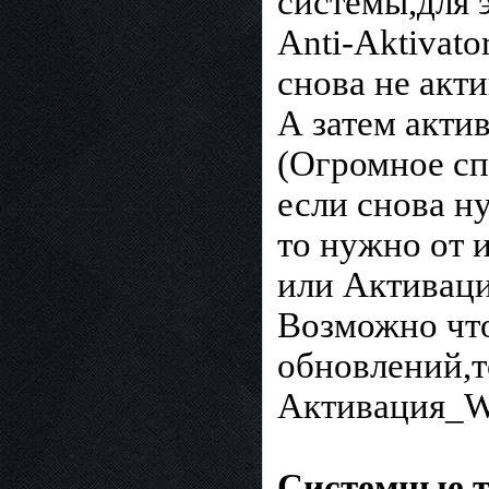
системы,для 
Anti-Aktivato
снова не акт
А затем акти
(Огромное сп
если снова н
то нужно от 
или Активац
Возможно что
обновлений,т
Активация_
Системные т