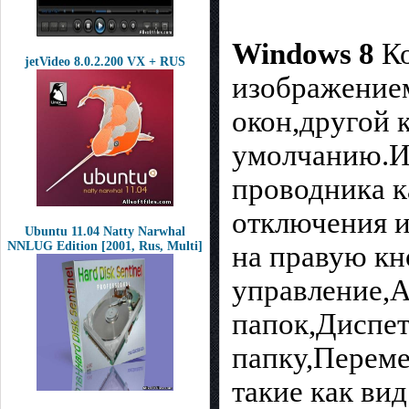
Windows 8
Ко
jetVideo 8.0.2.200 VX + RUS
изображением
окон,другой 
умолчанию.И
проводника к
отключения и
Ubuntu 11.04 Natty Narwhal
NNLUG Edition [2001, Rus, Multi]
на правую кн
управление,
папок,Диспет
папку,Переме
такие как вид