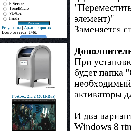
F-Secure
"Переместить
TrendMicro
VBA32
элемент)"
Panda
Заменяется с
Результаты
|
Архив опросов
Всего ответов:
1461
Дополнител
При установк
будет папка 
необходимый 
активаторы дл
Postbox 2.5.2 (2011/Rus)
И два вариан
Windows 8 rt