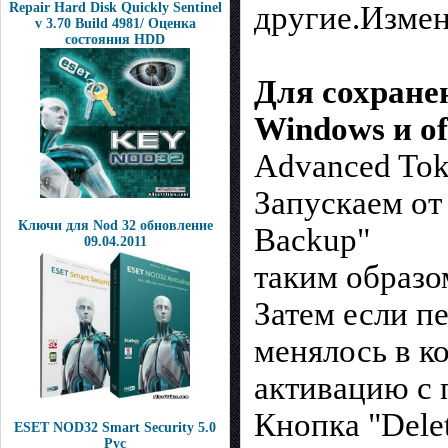
другие.Измен
Repair Hard Disk Quickly Sentinel
v 3.70 Build 4981/ Оценка
состояния HDD
Для сохране
Windows и of
Advanced Tok
Запускаем о
Ключи для Nod 32 обновление
Backup"
09.04.2011
таким образо
Затем если п
менялось в к
активацию с
Кнопка "Dele
ESET NOD32 Smart Security 5.0
Рус