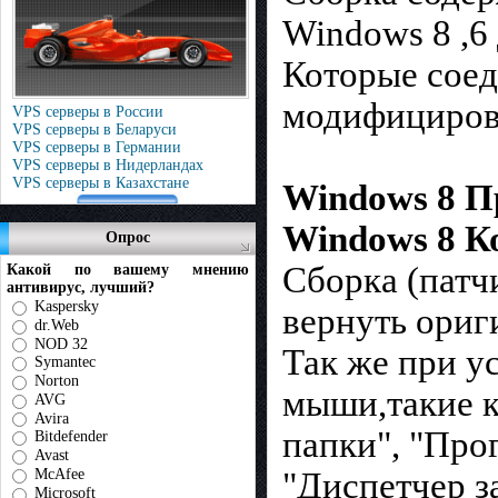
Windows 8 ,6 
Которые соед
модифициров
VPS серверы в России
VPS серверы в Беларуси
VPS серверы в Германии
VPS серверы в Нидерландах
VPS серверы в Казахстане
Windows 8 П
Windows 8 К
Опрос
Сборка (патч
Какой по вашему мнению
антивирус, лучший?
Kaspersky
вернуть ориг
dr.Web
NOD 32
Так же при у
Symantec
Norton
мыши,такие к
AVG
Avira
папки", "Про
Bitdefender
Avast
McAfee
"Диспетчер з
Microsoft