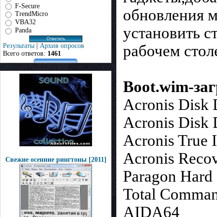
F-Secure
обновления м
TrendMicro
VBA32
установить с
Panda
Результаты
|
Архив опросов
рабочем стол
Всего ответов:
1461
Boot.wim-за
Acronis Disk 
Acronis Disk 
Acronis True
Acronis Recov
Свежие осенние рингтоны [2011]
Paragon Hard
Total Comman
AIDA64