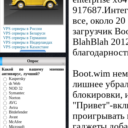
917687.Интег
все, около 20
загрузчик Bo
VPS серверы в России
VPS серверы в Беларуси
VPS серверы в Германии
BlahBlah 2012
VPS серверы в Нидерландах
VPS серверы в Казахстане
благодарност
Опрос
Какой по вашему мнению
Boot.wim нем
антивирус, лучший?
Kaspersky
лишнее убра
dr.Web
NOD 32
блокировки, и
Symantec
Norton
"Привет"-вкл
AVG
Avira
Bitdefender
проигрывать 
Avast
McAfee
гаджеты,доба
Microsoft