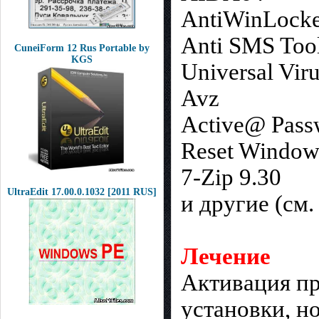
AntiWinLocke
Anti SMS Tool
CuneiForm 12 Rus Portable by
KGS
Universal Viru
Avz
Active@ Pass
Reset Window
7-Zip 9.30
UltraEdit 17.00.0.1032 [2011 RUS]
и другие (см
Лечение
Активация пр
установки, но