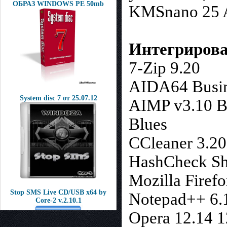
ОБРАЗ WINDOWS PE 50mb
KMSnano 25 A
Интегриров
7-Zip 9.20
AIDA64 Busin
System disc 7 от 25.07.12
AIMP v3.10 Bu
Blues
CCleaner 3.20
HashCheck She
Mozilla Firefo
Stop SMS Live CD/USB x64 by
Notepad++ 6.
Core-2 v.2.10.1
Opera 12.14 1