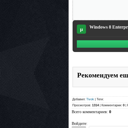
Windows 8 Enterpris
µ
Рекомендуем е
Добавил:
Tivok
| Теги:
Просмотров:
1314
| Комментарии:
0
| 
Всего комментариев
:
0
Войдите: