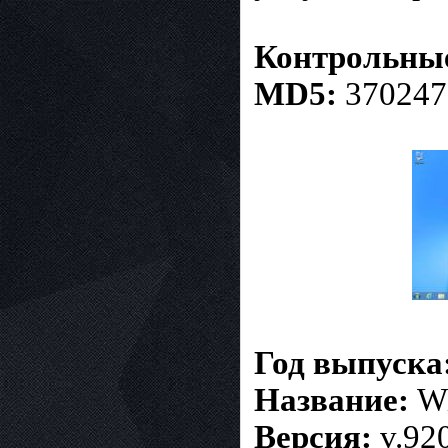
Контрольны
MD5:
370247
Год выпуска
Название:
Wi
Версия:
v.92