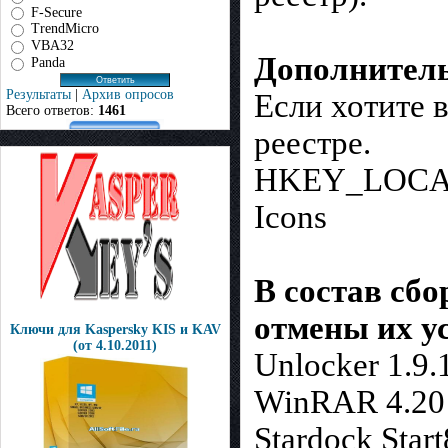
F-Secure
TrendMicro
VBA32
Дополнител
Panda
Результаты
|
Архив опросов
Если хотите 
Всего ответов:
1461
реестре.
HKEY_LOCAL_
Icons
В состав сб
отмены их у
Ключи для Kaspersky KIS и KAV
(от 4.10.2011)
Unlocker 1.9.
WinRAR 4.20
Stardock Start