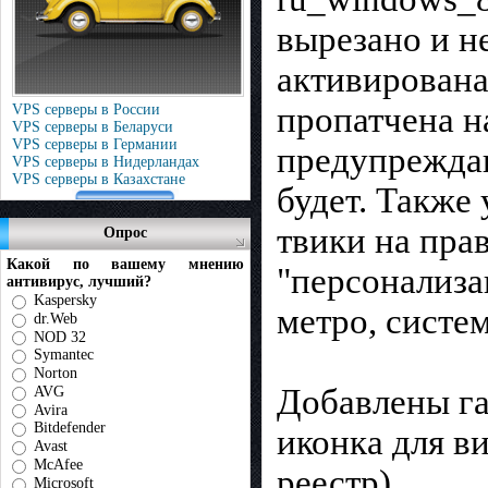
вырезано и н
активирована
пропатчена н
VPS серверы в России
VPS серверы в Беларуси
VPS серверы в Германии
предупреждаю
VPS серверы в Нидерландах
VPS серверы в Казахстане
будет. Также
твики на пра
Опрос
Какой по вашему мнению
"персонализа
антивирус, лучший?
Kaspersky
метро, систем
dr.Web
NOD 32
Symantec
Norton
Добавлены га
AVG
Avira
Bitdefender
иконка для в
Avast
McAfee
реестр).
Microsoft