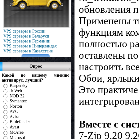
обновления п
Применены т
функциям ком
VPS серверы в России
VPS серверы в Беларуси
полностью ра
VPS серверы в Германии
VPS серверы в Нидерландах
VPS серверы в Казахстане
оставлены по
настроить вс
Опрос
Обои, ярлыки
Какой по вашему мнению
антивирус, лучший?
Kaspersky
Это практиче
dr.Web
NOD 32
интегрирова
Symantec
Norton
AVG
Avira
Вместе с си
Bitdefender
Avast
McAfee
7-Zip 9.20 9.2
Microsoft