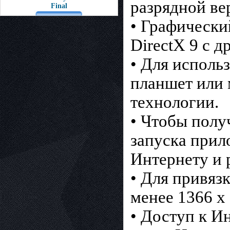
разрядной ве
Final
• Графически
DirectX 9 с
• Для исполь
планшет или 
технологии.
• Чтобы полу
запуска прил
Интернету и 
• Для привяз
менее 1366 x
• Доступ к И