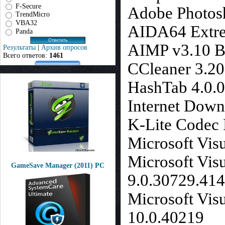
F-Secure
Adobe Photos
TrendMicro
VBA32
AIDA64 Extre
Panda
AIMP v3.10 Bu
Результаты
|
Архив опросов
Всего ответов:
1461
CCleaner 3.20
HashTab 4.0.0
Internet Down
K-Lite Codec P
Microsoft Vis
Microsoft Vis
GameSave Manager (2011) РС
9.0.30729.41
Microsoft Vis
10.0.40219