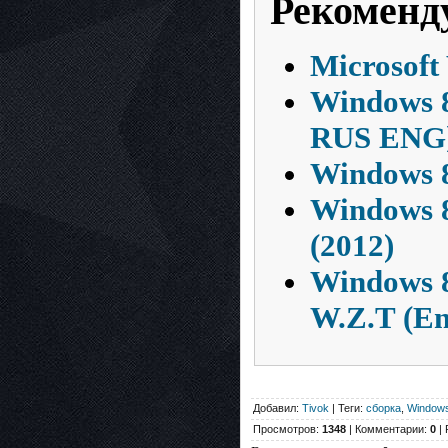
Рекоменд
Microsoft
Windows 8
RUS ENG
Windows 8
Windows 8
(2012)
Windows 
W.Z.T (En
Добавил:
Tivok
| Теги:
сборка
,
Window
Просмотров:
1348
| Комментарии:
0
| 