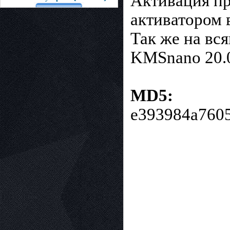
Активация пр
активатором 
Так же на вс
KMSnano 20.
MD5:
e393984a7605