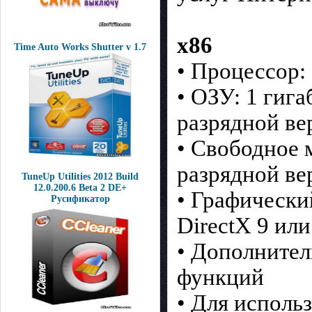
х86
Time Auto Works Shutter v 1.7
• Процессор: 
• ОЗУ: 1 гига
разрядной ве
• Свободное м
разрядной ве
TuneUp Utilities 2012 Build
12.0.200.6 Beta 2 DE+
• Графически
Русификатор
DirectX 9 или
• Дополнител
функций
• Для исполь