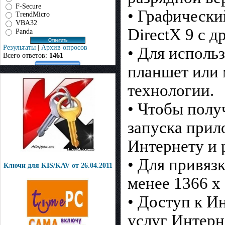
F-Secure
• Графически
TrendMicro
VBA32
DirectX 9 с
Panda
Результаты
|
Архив опросов
• Для исполь
Всего ответов:
1461
планшет или 
технологии.
• Чтобы полу
запуска прил
Интернету и 
• Для привяз
Ключи для KIS/KAV oт 26.04.2011
менее 1366 x
• Доступ к И
услуг Интерн