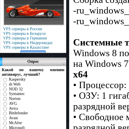
-ru_windows
-ru_windows_
VPS серверы в России
VPS серверы в Беларуси
VPS серверы в Германии
Системные т
VPS серверы в Нидерландах
VPS серверы в Казахстане
Windows 8 п
на Windows 7
Опрос
Какой по вашему мнению
х64
антивирус, лучший?
Kaspersky
• Процессор: 
dr.Web
NOD 32
• ОЗУ: 1 гига
Symantec
Norton
разрядной ве
AVG
Avira
Bitdefender
• Свободное м
Avast
McAfee
разрядной ве
Microsoft