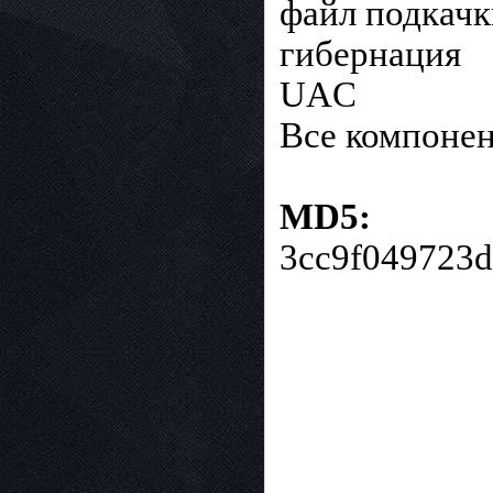
файл подкачк
гибернация
UAC
Все компоне
MD5:
3cc9f049723d