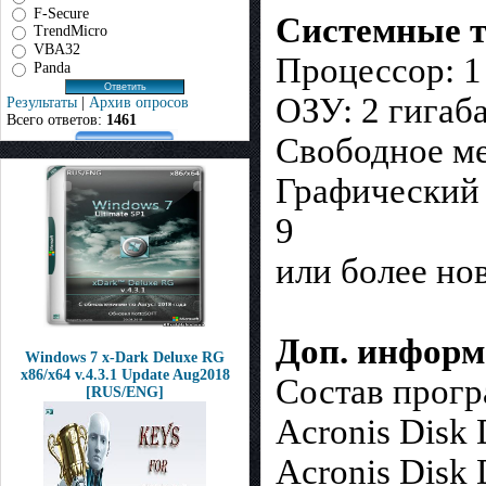
F-Secure
Системные т
TrendMicro
VBA32
Процессор: 1
Panda
ОЗУ: 2 гигаб
Результаты
|
Архив опросов
Всего ответов:
1461
Свободное ме
Графический 
9
или более но
Доп. инфор
Windows 7 x-Dark Deluxe RG
x86/x64 v.4.3.1 Update Aug2018
Состав прог
[RUS/ENG]
Acronis Disk 
Acronis Disk 