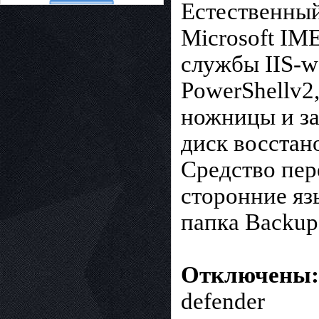
Естественны
Microsoft IME
службы IIS-w
PowerShellv2
ножницы и з
диск восстан
Средство пе
сторонние яз
папка Backu
Отключены:
defender