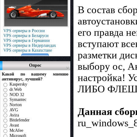
В состав сбо
автоустановки
его правда н
VPS серверы в России
VPS серверы в Беларуси
VPS серверы в Германии
вступают все
VPS серверы в Нидерландах
VPS серверы в Казахстане
разметки диск
выбору ос, А
Опрос
Какой по вашему мнению
настройка! У
антивирус, лучший?
Kaspersky
ЛИБО ФЛЕШ
dr.Web
NOD 32
Symantec
Norton
Данная сбор
AVG
Avira
ru_windows_
Bitdefender
Avast
McAfee
Microsoft