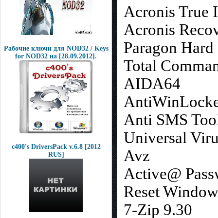
Acronis True
Acronis Recov
Paragon Hard
Рабочие ключи для NOD32 / Keys
for NOD32 на [28.09.2012].
Total Comman
AIDA64
AntiWinLocke
Anti SMS Tool
Universal Viru
c400's DriversPack v.6.8 [2012
Avz
RUS]
Active@ Pass
Reset Window
7-Zip 9.30