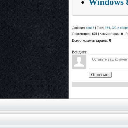
Windows 8
Добавил:
rbus7
| Теги:
x64
,
ОС и сбор
Просмотров:
625
| Комментарии:
0
| Р
Всего комментариев
:
0
Войдите:
Отправить