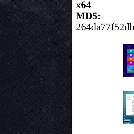
x64
MD5:
264da77f52d