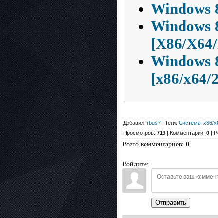
Windows 8
Windows 8
[X86/X64
Windows 8
[x86/x64/
Добавил:
rbus7
| Теги:
Система
,
x86/x
Просмотров:
719
| Комментарии:
0
| Р
Всего комментариев
:
0
Войдите:
Отправить