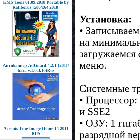
KMS Tools 01.09.2018 Portable by
Ratiborus [x86/x64|2018]
Установка:
• Записываем
на минимальн
загружаемся 
меню.
Антибаннер AdGuard 4.2.1 (2011/
База v.1.0.3.16)Rus
Системные тр
• Процессор:
и SSE2
• ОЗУ: 1 гига
Acronis True Image Home 14 2011
разрядной ве
RUS