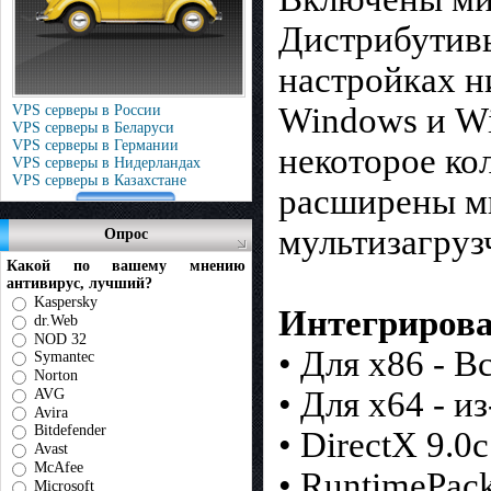
Дистрибутивы
настройках н
Windows и Wi
VPS серверы в России
VPS серверы в Беларуси
VPS серверы в Германии
некоторое ко
VPS серверы в Нидерландах
VPS серверы в Казахстане
расширены м
мультизагруз
Опрос
Какой по вашему мнению
антивирус, лучший?
Kaspersky
Интегрирова
dr.Web
NOD 32
• Для x86 - 
Symantec
Norton
• Для x64 - и
AVG
Avira
Bitdefender
• DirectX 9.
Avast
McAfee
• RuntimePac
Microsoft