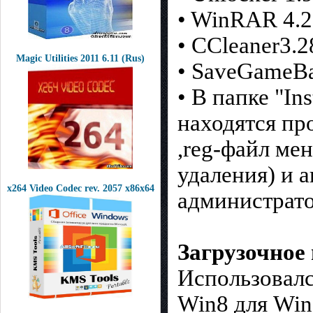
• WinRAR 4.2
• CCleaner3.2
Magic Utilities 2011 6.11 (Rus)
• SaveGameBa
• В папке "In
находятся пр
,reg-файл ме
удаления) и 
x264 Video Codec rev. 2057 x86x64
администрат
Загрузочное
Использовалс
Win8 для Win