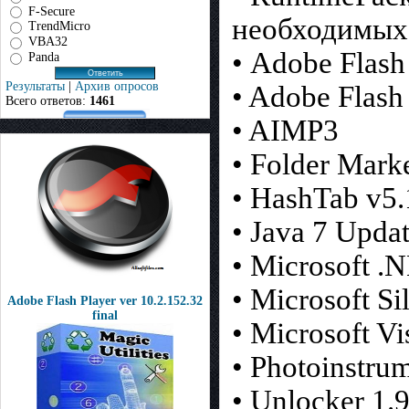
F-Secure
необходимых
TrendMicro
VBA32
• Adobe Flash
Panda
Результаты
|
Архив опросов
• Adobe Flash
Всего ответов:
1461
• AIMP3
• Folder Marke
• HashTab v5.
• Java 7 Upda
• Microsoft .
• Microsoft Si
Adobe Flash Player ver 10.2.152.32
final
• Microsoft V
• Photoinstrum
• Unlocker 1.9