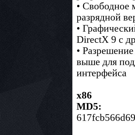
• Свободное м
разрядной ве
• Графически
DirectX 9 с
• Разрешение
выше для по
интерфейса
x86
MD5:
617fcb566d69