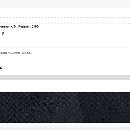
ентарии:
0
| Рейтинг:
0.0
/
0
|
:
0
ь