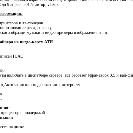
о 9 апреля 2012г. автор; vlazok
нформация:
принтеров и тв-тюнеров
распознование речи, справку,
сского,образци музыки и видео,примеры изображения и т.д.
айвера на видео-карту АТИ
записей [UAC]
dio
ты включать в диспетчере сервера, все работает [фрамеворк 3,5 и вай-фа
ют,Активация при подключении к интернету
я:
..
ания:
) процессор с поддержкой
лизации
еста на диске