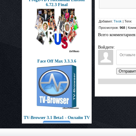
6.72.3 Final
Добавил:
Tivok
| Теги:
Просмотров:
968
| Комм
Всего комментариев
Войдите:
Face Off Max 3.3.3.6
Отправит
TV-Browser 3.1 Beta1 - Онлайн TV