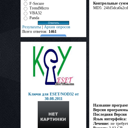
Контрольные сум
F-Secure
MD5: 24fd5dca0a2cd
TrendMicro
VBA32
Panda
Результаты
|
Архив опросов
Всего ответов:
1461
Ключи для ESET/NOD32 от
30.08.2011
Название програ
Версия программы
Последняя Версия
Язык интерфейса:
Лечение:
не требует