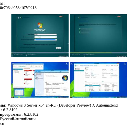
мы:
0e796ad058e107f9218
ммы:
Windows 8 Server x64 en-RU (Developer Preview) X Autounattend
:
6.2.8102
 программы:
6.2.8102
Русский/английский
ся