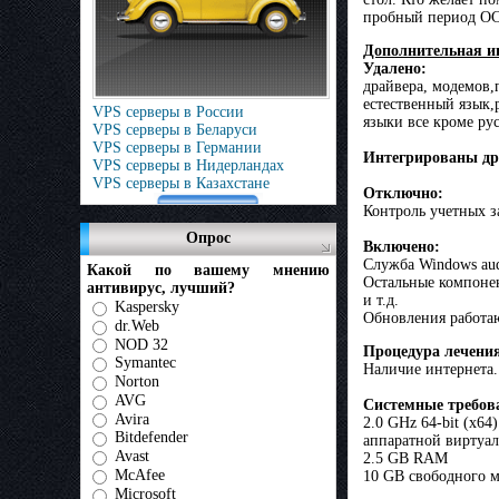
пробный период ОС д
Дополнительная и
Удалено:
драйвера, модемов,
естественный язык,
VPS серверы в России
языки все кроме ру
VPS серверы в Беларуси
VPS серверы в Германии
Интегрированы др
VPS серверы в Нидерландах
VPS серверы в Казахстане
Отключно:
Контроль учетных 
Опрос
Включено:
Служба Windows au
Какой по вашему мнению
Остальные компонен
антивирус, лучший?
и т.д.
Kaspersky
Обновления работа
dr.Web
NOD 32
Процедура лечени
Symantec
Наличие интернета.
Norton
AVG
Системные требов
Avira
2.0 GHz 64-bit (x64
Bitdefender
аппаратной виртуа
Avast
2.5 GB RAM
McAfee
10 GB свободного м
Microsoft