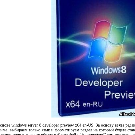
основе windows server 8 developer preview x64 en-US За основу взята 
име ,выбираем только язык и форматируем раздел на который будете став
менять пароль,в корне образа найдете файл "Autounattend" там все указа