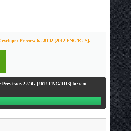
eveloper Preview 6.2.8102 [2012 ENG/RUS].
 Preview 6.2.8102 [2012 ENG/RUS] torrent