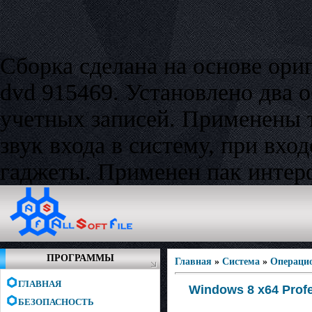
Сборка сделана на основе ори
dvd 915469. Установлено два 
учетных записей. Применены
звук входа в систему, при вхо
гаджеты. Применен пак интерф
ПРОГРАММЫ
Главная
»
Система
»
Операци
ГЛАВНАЯ
Windows 8 x64 Profe
БЕЗОПАСНОСТЬ