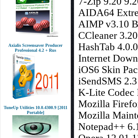
7-Zip 9.20 9.2
AIDA64 Extre
AIMP v3.10 Bu
CCleaner 3.20
HashTab 4.0.0
Axialis Screensaver Producer
Professional 4.2 + Rus
Internet Down
iOS6 Skin Pa
iSendSMS 2.3
K-Lite Codec P
Mozilla Firefo
TuneUp Utilities 10.0.4300.9 [2011
Mozilla Maint
Portable]
Notepad++ 6.