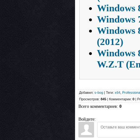
Windows 8
Windows 7
Windows 8
(2012)
Windows 
W.Z.T (En
Добавил:
s-bog
| Теги:
x64
,
Professiona
Просмотров:
845
| Комментарии:
0
| Р
Всего комментариев
:
0
Войдите: