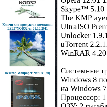
Opera 12.01 1
Skype™ 5.10 
The KMPlayer 
UltraISO Prem
Ключи для продуктов компании
ESET/NOD32 от 01.10.2011
Unlocker 1.9.1
uTorrent 2.2.1
WinRAR 4.20
Системные тр
Desktop Wallpaper Nature [30]
Windows 8 п
на Windows 7
Процессор: 1
ОЗУ: 2 гигаба