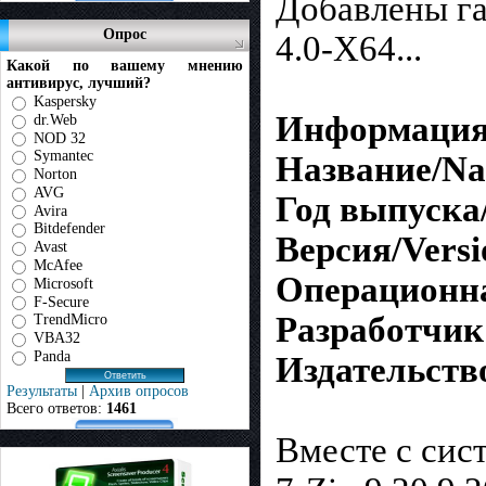
Добавлены га
Опрос
4.0-X64...
Какой по вашему мнению
антивирус, лучший?
Kaspersky
Информация 
dr.Web
NOD 32
Symantec
Название/N
Norton
AVG
Год выпуска/Y
Avira
Bitdefender
Версия/Versi
Avast
McAfee
Операционна
Microsoft
F-Secure
Разработчик
TrendMicro
VBA32
Panda
Издательств
Результаты
|
Архив опросов
Всего ответов:
1461
Вместе с си