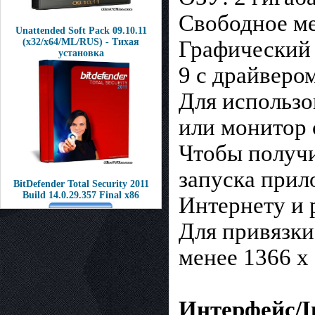
Свободное ме
Unattended Soft Pack 09.10.11
(x32/x64/ML/RUS) - Тихая
Графический 
установка
9 с драйвер
Для использо
или монитор 
Чтобы получи
запуска прил
BitDefender Total Security 2011
Build 14.0.29.357 Final x86
Интернету и 
Для привязки
менее 1366 x
Интерфейс/In