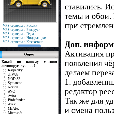
ставились. И
темы и обои.
при стремлен
VPS серверы в России
VPS серверы в Беларуси
VPS серверы в Германии
VPS серверы в Нидерландах
Доп. инфор
VPS серверы в Казахстане
Активация пр
Опрос
появления чё
Какой по вашему мнению
антивирус, лучший?
делаем переза
Kaspersky
dr.Web
NOD 32
1. добавленн
Symantec
Norton
редактор реес
AVG
Avira
Так же для у
Bitdefender
Avast
и смена поль
McAfee
Microsoft