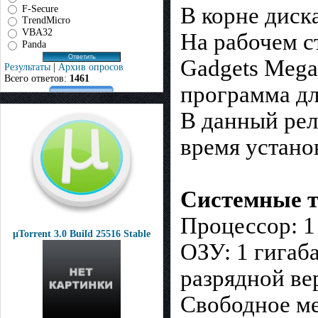
F-Secure
В корне диск
TrendMicro
VBA32
На рабочем с
Panda
Gadgets Mega
Результаты
|
Архив опросов
Всего ответов:
1461
программа дл
В данный рел
время устано
Системные т
Процессор: 1
µTorrent 3.0 Build 25516 Stable
ОЗУ: 1 гигаба
разрядной ве
Свободное мес