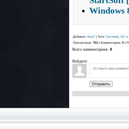
StartSoft
Windows 8
Добавил:
rbus7
| Теги:
Система
,
ОС и 
Просмотров:
753
| Комментарии:
0
| Р
Всего комментариев
:
0
Войдите:
Отправить