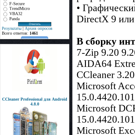
F-Secure
• Графически
TrendMicro
VBA32
DirectX 9 или
Panda
Результаты
|
Архив опросов
Всего ответов:
1461
В сборку ин
7-Zip 9.20 9.2
AIDA64 Extre
CCleaner 3.20
Microsoft Acc
15.0.4420.10
CCleaner Professional для Android
4.8.0
Microsoft DC
15.0.4420.10
Microsoft Exc