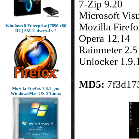
7-Zip 9.20
Microsoft Vis
Mozilla Firefo
Windows 8 Enterprise [7850 x86
RU] SM-Universal v.2
Opera 12.14
Rainmeter 2.5
Unlocker 1.9.
MD5:
7f3d17
Mozilla Firefox 7.0.1 для
Windows/Mac OS X/Linux