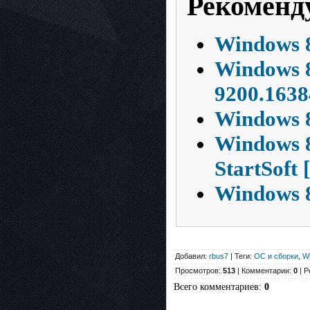
Рекоменд
Windows 8
Windows 8
9200.1638
Windows 8
Windows 8
StartSoft
Windows 8
Добавил:
rbus7
| Теги:
ОС и сборки
,
W
Просмотров:
513
| Комментарии:
0
| Р
Всего комментариев
:
0