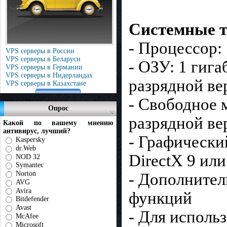
Системные т
- Процессор: 
VPS серверы в России
VPS серверы в Беларуси
- ОЗУ: 1 гига
VPS серверы в Германии
VPS серверы в Нидерландах
разрядной ве
VPS серверы в Казахстане
- Свободное м
Опрос
разрядной ве
Какой по вашему мнению
антивирус, лучший?
- Графически
Kaspersky
dr.Web
DirectX 9 или
NOD 32
Symantec
Norton
- Дополнител
AVG
Avira
функций
Bitdefender
Avast
- Для исполь
McAfee
Microsoft