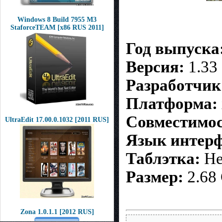
Windows 8 Build 7955 M3
StaforceTEAM [x86 RUS 2011]
Год выпуска
Версия:
1.33
Разработчик
Платформа:
Совместимос
UltraEdit 17.00.0.1032 [2011 RUS]
Язык интерф
Таблэтка:
Не
Размер:
2.68
Zona 1.0.1.1 [2012 RUS]