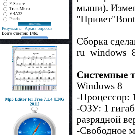
F-Secure
мыши). Измен
TrendMicro
VBA32
"Привет"Boot
Panda
Результаты
|
Архив опросов
Всего ответов:
1461
Сборка сдела
ru_windows_8
Системные т
Windows 8
-Процессор: 
Mp3 Editor for Free 7.1.4 [ENG
2011]
-ОЗУ: 1 гигаб
разрядной ве
-Свободное ме