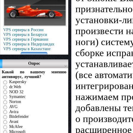
признательно
установки-ли
произвести н
VPS серверы в России
VPS серверы в Беларуси
ноги) систем
VPS серверы в Германии
VPS серверы в Нидерландах
VPS серверы в Казахстане
сборке испра
устанавливает
Опрос
(все автомати
Какой по вашему мнению
антивирус, лучший?
Kaspersky
интегрирован
dr.Web
NOD 32
нажимаем про
Symantec
Norton
добавлены т
AVG
Avira
о производит
Bitdefender
Avast
расширенное 
McAfee
Microsoft