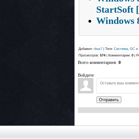
StartSoft
Windows 8
Добавил:
rbus7
| Теги:
Система
,
ОС и 
Просмотров:
574
| Комментарии:
0
| Р
Всего комментариев
:
0
Войдите:
Отправить