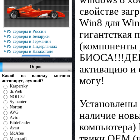
свойстве загр
Win8 для Win7
гигантсткая 
VPS серверы в России
VPS серверы в Беларуси
VPS серверы в Германии
(компоненты
VPS серверы в Нидерландах
VPS серверы в Казахстане
БИОСА!!!ДЕ
активацию и 
Опрос
Какой по вашему мнению
могу!
антивирус, лучший?
Kaspersky
dr.Web
NOD 32
Установлены 
Symantec
Norton
наличие новы
AVG
Avira
Bitdefender
компьютера)
Avast
McAfee
твики ОЕМ (и
Microsoft