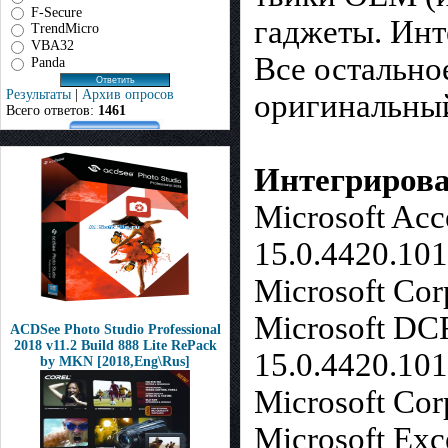
F-Secure
гаджеты. Инте
TrendMicro
VBA32
Все остально
Panda
Результаты
|
Архив опросов
оригинальны
Всего ответов:
1461
Интегрирова
Microsoft Acc
15.0.4420.10
Microsoft Cor
Microsoft DC
ACDSee Photo Studio Professional
2018 v11.2 Build 888 Lite RePack
15.0.4420.10
by MKN [2018,Eng\Rus]
Microsoft Cor
Microsoft Exc