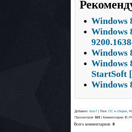
Рекоменд
Windows 8
Windows 8
9200.1638
Windows 8
Windows 8
StartSoft
Windows 8
Добавил:
rbus7
| Теги:
ОС и сборки
,
W
Просмотров:
503
| Комментарии:
0
| Р
Всего комментариев
:
0