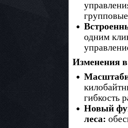
управлени
групповые
Встроенн
одним кли
управлени
Изменения в 
Масштаби
килобайтн
гибкость 
Новый фу
леса:
обесп