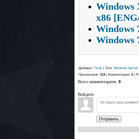
Windows X
x86 [ENG
Windows 7
Windows 7
Добавил:
Tivok
| Теги:
Windows Server
Просмотров:
119
| Комментарии:
0
| Р
Всего комментариев
:
0
Войдите:
Отправить