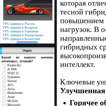
которая отли
тесной гибри
повышением 
VPS серверы в России
нагрузок. В 
VPS серверы в Беларуси
VPS серверы в Германии
VPS серверы в Нидерландах
направленные
VPS серверы в Казахстане
гибридных с
Опрос
высокопроизв
Какой по вашему мнению
антивирус, лучший?
интеллект.
Kaspersky
dr.Web
NOD 32
Symantec
Ключевые ун
Norton
AVG
Улучшенная 
Avira
Bitdefender
Avast
Горячее о
McAfee
Microsoft