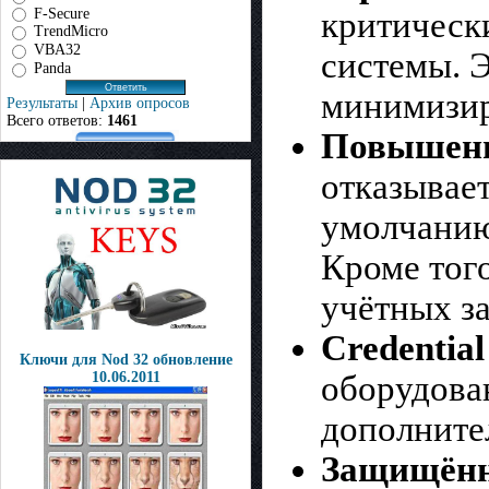
F-Secure
критическ
TrendMicro
VBA32
системы. Э
Panda
минимизир
Результаты
|
Архив опросов
Всего ответов:
1461
Повышенна
отказывае
умолчанию
Кроме тог
учётных з
Credentia
Ключи для Nod 32 обновление
оборудова
10.06.2011
дополните
Защищённо