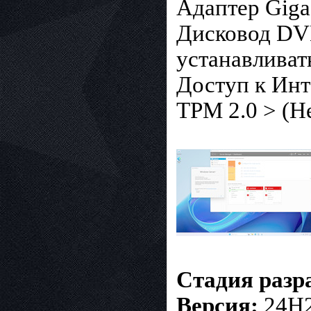
Адаптер Gigab
Дисковод DVD
устанавливат
Доступ к Инт
TPM 2.0 > (Н
Стадия разр
Версия:
24H