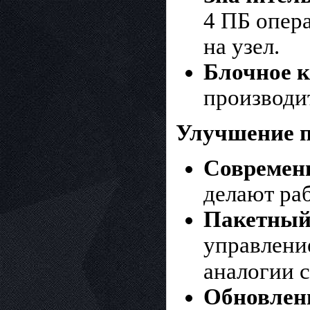
4 ПБ опер
на узел.
Блочное 
производи
Улучшение п
Современ
делают раб
Пакетный
управлени
аналогии 
Обновлени