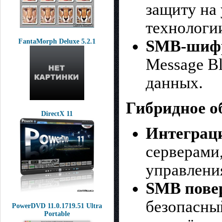
защиту на 
технологии
SMB-шифр
FantaMorph Deluxe 5.2.1
Message Bl
данных.
Гибридное о
DirectX 11
Интеграци
серверами
управлени
SMB пове
безопасны
PowerDVD 11.0.1719.51 Ultra
Portable