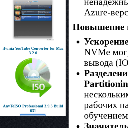
ненадёжным
Azure-верс
Повышение 
Ускорени
iFunia YouTube Converter for Mac
NVMe могу
3.2.0
вывода (I
Разделени
Partitionin
нескольки
рабочих н
AnyToISO Professional 3.9.3 Build
631
обучением 
Значител