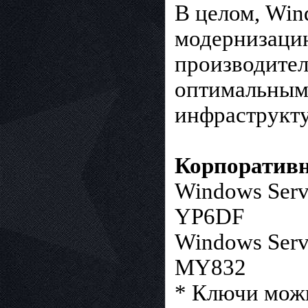
В целом, Win
модернизаци
производител
оптимальным
инфраструкту
Корпоративн
Windows Ser
YP6DF
Windows Ser
MY832
* Ключи можн