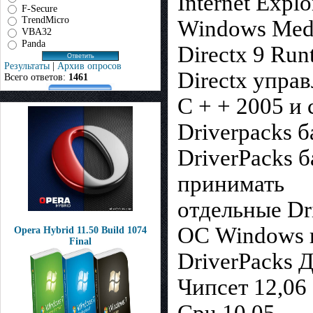
Internet Expl
F-Secure
TrendMicro
Windows Medi
VBA32
Panda
Directx 9 Run
Результаты
|
Архив опросов
Directx управ
Всего ответов:
1461
C + + 2005 и
Driverpacks б
DriverPacks 
принимать
отдельные Dr
ОС Windows и
Opera Hybrid 11.50 Build 1074
Final
DriverPack
Чипсет 12,06
Cpu 10,05