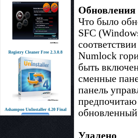
Обновления 
Что было обн
SFC (Windows 
соответствии
Registry Cleaner Free 2.3.0.8
Numlock гори
быть включен
сменные пане
панель управ
предпочитаю
обновленный 
Ashampoo UnInstaller 4.20 Final
Удалено