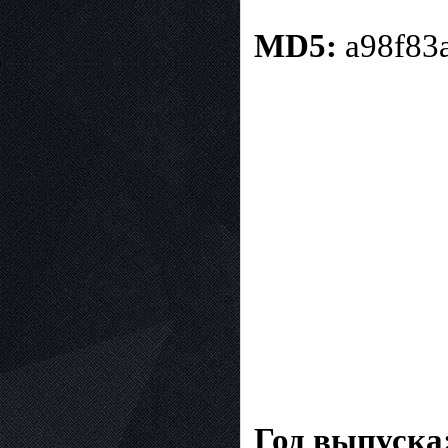
MD5:
a98f83a
Год выпуска