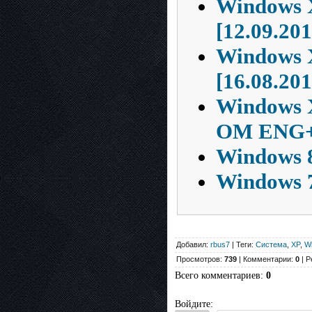
Windows X
[12.09.201
Windows X
[16.08.201
Windows 
OM ENG
Windows 8 
Windows 7
Добавил:
rbus7
| Теги:
Система
,
XP
,
W
Просмотров:
739
| Комментарии:
0
| Р
Всего комментариев
:
0
Войдите: