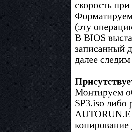
скорость при 
Форматируем 
(эту операци
В BIOS выста
записанный д
далее следим
Присутствуе
Монтируем о
SP3.iso либо
AUTORUN.EXE,
копирование 