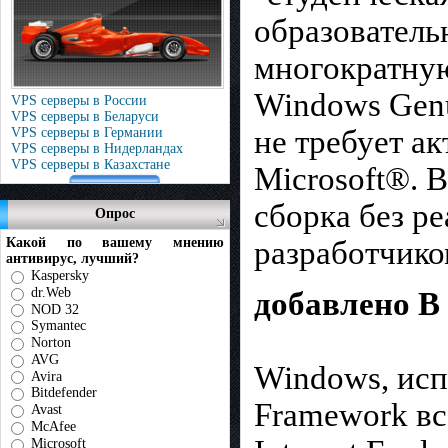
образователь
многократную
Windows Genu
VPS серверы в России
VPS серверы в Беларуси
не требует а
VPS серверы в Германии
VPS серверы в Нидерландах
VPS серверы в Казахстане
Microsoft®. 
сборка без р
Опрос
разработчико
Какой по вашему мнению
антивирус, лучший?
Kaspersky
dr.Web
добавлено В
NOD 32
Symantec
Norton
AVG
Windows, ис
Avira
Bitdefender
Framework все
Avast
McAfee
Microsoft