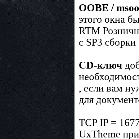
OOBE / msoo
этого окна бы
RTM Рознична
с SP3 сборки
CD-ключ
доб
необходимост
, если вам н
для докумен
TCP IP = 167
UxTheme при