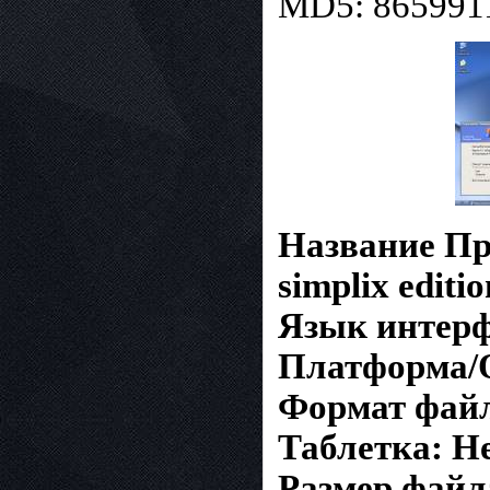
MD5: 865991
Название Пр
simplix editio
Язык интерф
Платформа/
Формат файл
Таблетка: Н
Размер файл