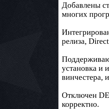
Добавлены ст
многих прог
Интегрирован
релиза, Direct
Поддерживают
установка и 
винчестера, 
Отключен DEP
корректно.