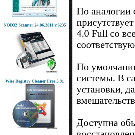
По аналогии 
присутствует 
NOD32 Scanner 24.06.2011 v.6235
4.0 Full со в
соответству
По умолчани
системы. В с
Wise Registry Cleaner Free 5.91
установки, д
вмешательств
Доступна обы
восстановлен