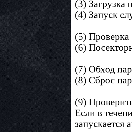
(3) Загрузка
(4) Запуск сл
(5) Проверка
(6) Посектор
(7) Обход па
(8) Сброс па
(9) Проверит
Если в течен
запускается 