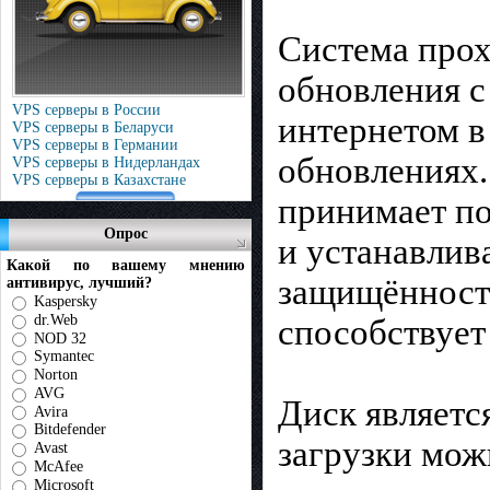
Система прох
обновления с
VPS серверы в России
интернетом в
VPS серверы в Беларуси
VPS серверы в Германии
обновлениях.
VPS серверы в Нидерландах
VPS серверы в Казахстане
принимает по
Опрос
и устанавлив
Какой по вашему мнению
защищённости
антивирус, лучший?
Kaspersky
dr.Web
способствует
NOD 32
Symantec
Norton
AVG
Диск являетс
Avira
Bitdefender
загрузки мож
Avast
McAfee
Microsoft