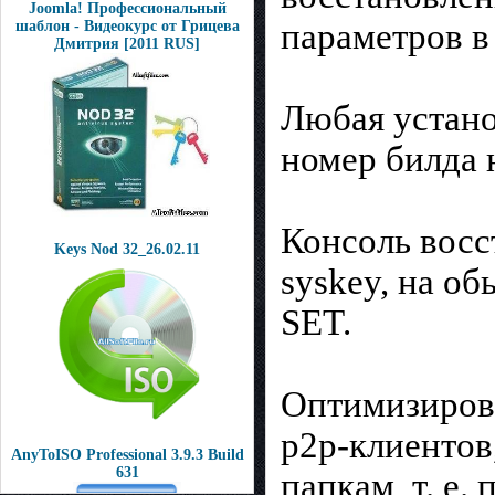
Joomla! Профессиональный
параметров в
шаблон - Видеокурс от Грицева
Дмитрия [2011 RUS]
Любая устано
номер билда 
Консоль восс
Keys Nod 32_26.02.11
syskey, на о
SET.
Оптимизирова
p2p-клиентов
AnyToISO Professional 3.9.3 Build
631
папкам, т. е