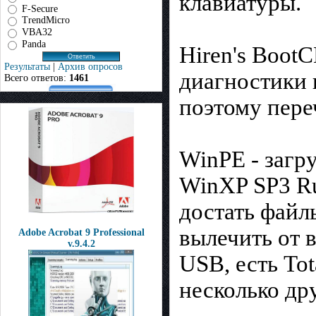
клавиатуры.
F-Secure
TrendMicro
VBA32
Panda
Hiren's Boot
Результаты
|
Архив опросов
диагностики 
Всего ответов:
1461
поэтому пере
WinPE - загр
WinXP SP3 Ru
достать файл
вылечить от 
Adobe Acrobat 9 Professional
v.9.4.2
USВ, есть Tot
несколько др