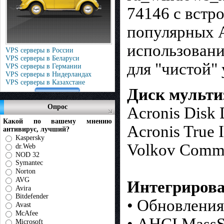
74146 с встр
популярных A
использовани
VPS серверы в России
VPS серверы в Беларуси
для "чистой" 
VPS серверы в Германии
VPS серверы в Нидерландах
VPS серверы в Казахстане
Диск мульти
Опрос
Acronis Disk 
Какой по вашему мнению
Acronis True
антивирус, лучший?
Kaspersky
Volkov Comm
dr.Web
NOD 32
Symantec
Norton
AVG
Интегрирова
Avira
Bitdefender
• Обновления
Avast
McAfee
• AHCI MassS
Microsoft