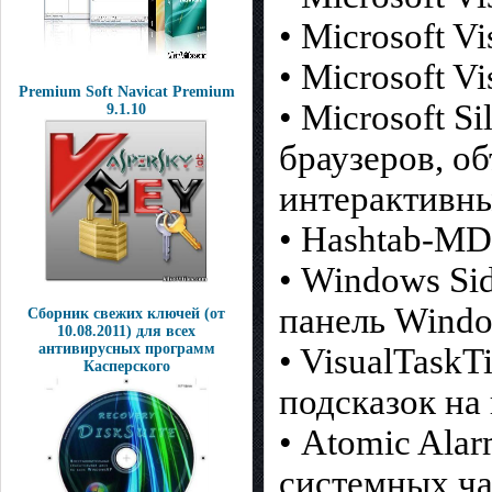
• Microsoft V
• Microsoft V
Premium Soft Navicat Premium
• Microsoft S
9.1.10
браузеров, о
интерактивн
• Hashtab-M
• Windows Si
панель Windo
Сборник свежих ключей (от
10.08.2011) для всех
антивирусных программ
• VisualTaskT
Касперского
подсказок на
• Atomic Ala
системных ча