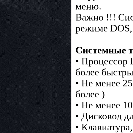
меню.
Важно !!! Си
режиме DOS, 
Системные т
• Процессор 
более быстры
• Не менее 2
более )
• Не менее 1
• Дисковод д
• Клавиатура