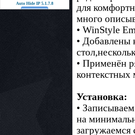
Auto Hide IP 5.1.7.8
для комфорт
много описыв
• WinStyle E
• Добавлены 
стол,несколь
• Применён р
контекстных 
Установка:
• Записываем
на минимальн
загружаемся 