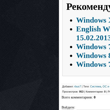
Рекоменд
Windows X
English W
15.02.201
Windows 7
Windows 8
Windows 7
Добавил:
rbus7
| Теги:
Система
,
ОС и 
Просмотров:
953
| Комментарии:
0
| Р
Всего комментариев
:
0
Войдите: