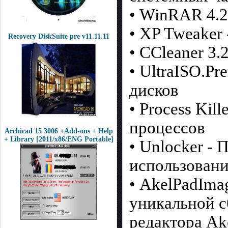
• WinRAR 4.2
• XP Tweaker
Recovery DiskSuite pre v11.11.11
• CCleaner 3.
• UltraISO.P
дисков
• Process Kil
процессов
Archicad 15 3006 +Add-ons + Help
+ Library [2011/x86/ENG Portable]
• Unlocker -
использован
• AkelPadIma
уникальной с
редактора Ak