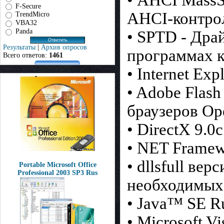
F-Secure
AHCI-контро
TrendMicro
VBA32
Panda
• SPTD - Дра
Результаты
|
Архив опросов
программах к
Всего ответов:
1461
• Internet Exp
• Adobe Flash
браузеров Ope
• DirectX 9.0
• NET Framewo
• dllsfull ве
Portable Microsoft Office
Professional 2003 SP3 Rus
необходимых 
• Java™ SE Ru
• Microsoft V