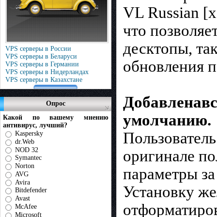
VL Russian [
что позволяе
десктопы, та
VPS серверы в России
VPS серверы в Беларуси
обновления п
VPS серверы в Германии
VPS серверы в Нидерландах
VPS серверы в Казахстане
Добавленавсе
Опрос
умолчанию.
Какой по вашему мнению
антивирус, лучший?
Пользователь
Kaspersky
dr.Web
NOD 32
оригинале по
Symantec
Norton
параметры за
AVG
Avira
Установку же
Bitdefender
Avast
отформатиров
McAfee
Microsoft