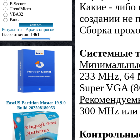
Какие - либо
F-Secure
TrendMicro
VBA32
создании не 
Panda
Сборка прохо
Результаты
|
Архив опросов
Всего ответов:
1461
Системные т
Минимальны
233 MHz, 64
Super VGA (8
Рекомендуем
EaseUS Partition Master 19.9.0
300 MHz или
Build 202508180953
Контрольны