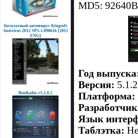
MD5: 92640
Бесплатный антивирус Kingsoft
Antivirus 2012 SP5.1.090616 [2012
ENG]
Год выпуска
Версия:
5.1.
BooRadio v3.2.0.2
Платформа:
Разработчик
Язык интерф
Таблэтка:
Не