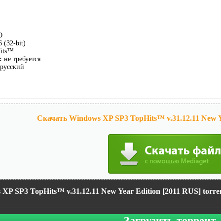
O
 (32-bit)
its™
:
не требуется
русский
Скачать Windows XP SP3 TopHits™ v.31.12.11 New Ye
XP SP3 TopHits™ v.31.12.11 New Year Edition [2011 RUS] torre
Загрузить торрент