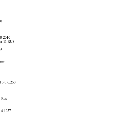
10
08-2010
er 11 RUS
56
ии:
 5.0.6.250
0 Rus
.4.1257