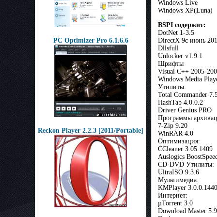
Windows Live
Windows XP(Luna)
BSPI содержит:
DotNet 1-3.5
DirectX 9c июнь 20
PC Optimizer Pro 6.1.6.6
Dllsfull
Unlocker v1.9.1
Шрифты
Visual C++ 2005-20
Windows Media Play
Утилиты:
Total Commander 7.
HashTab 4.0.0.2
Driver Genius PRO
Программы архивац
7-Zip 9.20
Reckon Player 2.2.3 [2011/Portable]
WinRAR 4.0
Оптимизация:
CCleaner 3.05.1409
Auslogics BoostSpeed
CD-DVD Утилиты:
UltraISO 9.3.6
Мультимедиа:
KMPlayer 3.0.0.144
Интернет:
µTorrent 3.0
Download Master 5.9