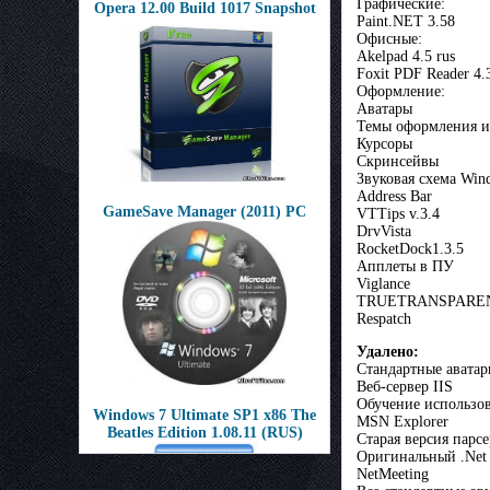
Графические:
Opera 12.00 Build 1017 Snapshot
Paint.NET 3.58
Офисные:
Akelpad 4.5 rus
Foxit PDF Reader 4.
Оформление:
Аватары
Темы оформления и
Курсоры
Скринсейвы
Звуковая схема Win
Address Bar
GameSave Manager (2011) РС
VTTips v.3.4
DrvVista
RocketDock1.3.5
Апплеты в ПУ
Viglance
TRUETRANSPAREN
Respatch
Удалено:
Стандартные авата
Веб-сервер IIS
Обучение использ
Windows 7 Ultimate SP1 x86 The
MSN Explorer
Beatles Edition 1.08.11 (RUS)
Старая версия парс
Оригинальный .Net
NetMeeting