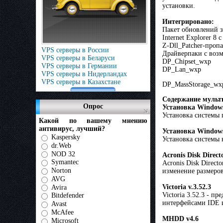
установки.
Интегрировано:
Пакет обновлений за
Internet Explorer 8
Z-Dll_Patcher-проп
VPS серверы в России
Драйверпаки с воз
VPS серверы в Беларуси
DP_Chipset_wxp
VPS серверы в Германии
DP_Lan_wxp
VPS серверы в Нидерландах
VPS серверы в Казахстане
DP_MassStorage_wx
Содержание мульт
Опрос
Установка Window
Установка системы 
Какой по вашему мнению
антивирус, лучший?
Установка Window
Kaspersky
Установка системы 
dr.Web
NOD 32
Acronis Disk Direct
Symantec
Acronis Disk Direct
Norton
изменение размеров
AVG
Victoria v.3.52.3
Avira
Victoria 3.52.3 - 
Bitdefender
интерфейсами IDE и
Avast
McAfee
MHDD v4.6
Microsoft