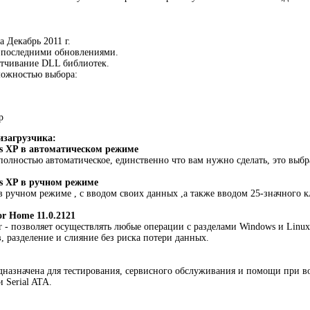
 Декабрь 2011 г.
 с последними обновлениями.
атчивание DLL библиотек.
можностью выбора:
p
изагрузчика:
s XP в автоматическом режиме
полностью автоматическое, единственно что вам нужно сделать, это выбра
s XP в ручном режиме
в ручном режиме , с вводом своих данных ,а также вводом 25-значного к
or Home 11.0.2121
or - позволяет осуществлять любые операции с разделами Windows и Linux
, разделение и слияние без риска потери данных.
предназначена для тестирования, сервисного обслуживания и помощи при
 Serial ATA.