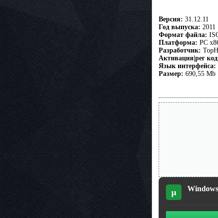
Версия:
31.12.11
Год выпуска:
2011
Формат файла:
IS
Платформа:
PC x86
Разработчик:
TopH
Активация|рег код
Язык интерфейса:
Размер:
690,55 Mb
Windows 
µ