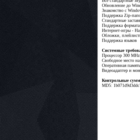
Все стандартные зв
Обновление до Wind
Знакомство с Wind
Поддержка Zip-пап
Стандартные застав
Поддержка формат
Интернет-игры - Н
Обложки, плейлисты
Поддержка языков
Cистемные требов
Процессор 300 MHz
Свободное место н
Оперативная памят
Видеоадаптер и мон
Контрольные сум
MD5: 1b071d9d3ddc7