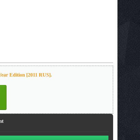
ar Edition [2011 RUS].
nt