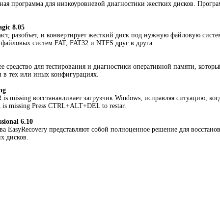
ная программа для низкоуровневой диагностики жестких дисков. Програм
gic 8.05
даст, разобъет, и конвертирует жесткий диск под нужную файловую систе
 файловых систем FAT, FAT32 и NTFS друг в друга.
ее средство для тестирования и диагностики оперативной памяти, котор
 в тех или иных конфигурациях.
ng
is missing восстанавливает загрузчик Windows, исправляя ситуацию, ког
s missing Press CTRL+ALT+DEL to restar.
sional 6.10
а EasyRecovery представляют собой полноценное решение для восстано
х дисков.