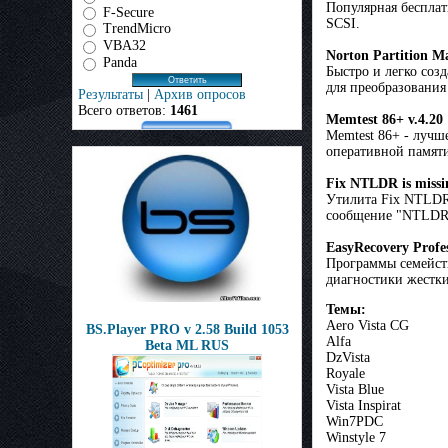
Популярная бесплат
F-Secure
SCSI.
TrendMicro
VBA32
Norton Partition Ma
Panda
Быстро и легко соз
для преобразования
Результаты
|
Архив опросов
Всего ответов:
1461
Memtest 86+ v.4.20
Memtest 86+ - лучш
оперативной памяти
Fix NTLDR is missi
Утилита Fix NTLDR 
сообщение "NTLDR i
EasyRecovery Profes
Программы семейств
диагностики жестки
Темы:
Aero Vista CG
BS.Player PRO v 2.58 Build 1053
Alfa
Beta ML RUS
DzVista
Royale
Vista Blue
Vista Inspirat
Win7PDC
Winstyle 7