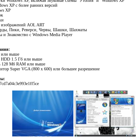
уки Windows XP, включая звуковые схемы "Утопия" и "Windows XP"
ows XP с более ранних версий
ows XP
ок
ки
а изображений AOL ART
арды, Пики, Реверси, Червы, Шашки, Шахматы
 и Знакомство с Windows Media Player
ания:
 или выше
а HDD 1.5 Гб или выше
ь 128 Мб RAM или выше
итор Super VGA (800 x 600) или большее разрешение
мы:
cd7a04c3e993e1ff5ce