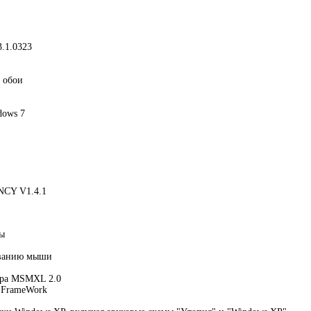
3.1.0323
 обои
dows 7
CY V1.4.1
ры
ованию мыши
ера MSMXL 2.0
 FrameWork