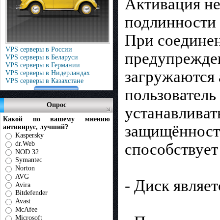
Активация не
подлинности 
При соединен
VPS серверы в России
предупрежден
VPS серверы в Беларуси
VPS серверы в Германии
загружаются 
VPS серверы в Нидерландах
VPS серверы в Казахстане
пользователь 
Опрос
устанавливат
Какой по вашему мнению
защищённости
антивирус, лучший?
Kaspersky
dr.Web
способствует
NOD 32
Symantec
Norton
AVG
- Диск являе
Avira
Bitdefender
Avast
McAfee
Microsoft