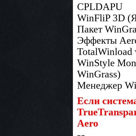
CPLDAPU
WinFliP 3D (
Пакет WinGras
Эффекты Aero
TotalWinload
WinStyle Mon
WinGrass)
Менеджер Wi
Если систем
TrueTranspa
Aero