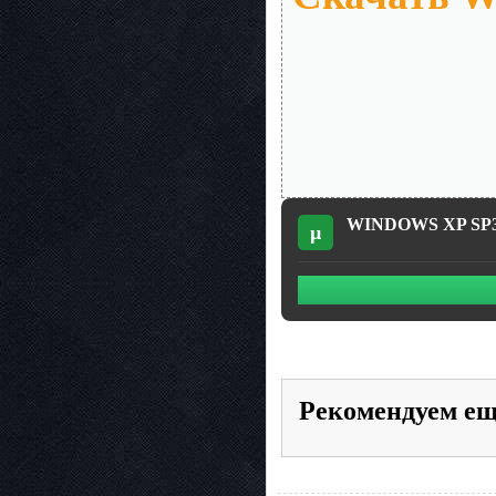
WINDOWS XP SP3 W
µ
Рекомендуем е