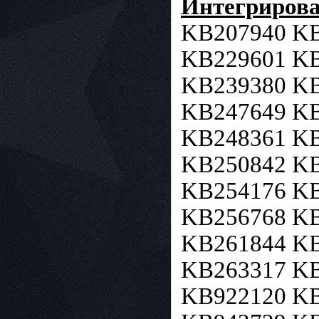
Интегрирова
KB207940 KB
KB229601 KB
KB239380 KB
KB247649 KB
KB248361 KB
KB250842 KB
KB254176 KB
KB256768 KB
KB261844 KB
KB263317 KB
KB922120 KB