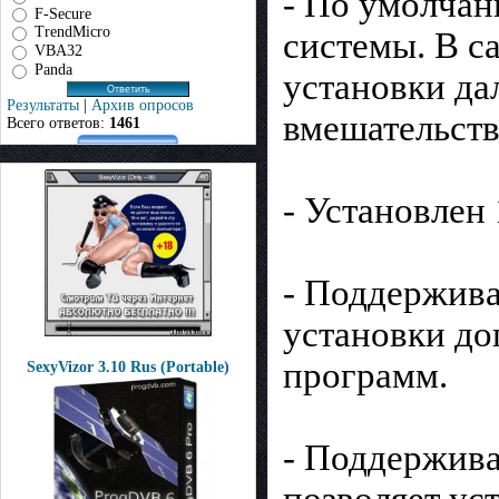
- По умолчан
F-Secure
TrendMicro
системы. В с
VBA32
Panda
установки да
Результаты
|
Архив опросов
вмешательств
Всего ответов:
1461
- Установлен
- Поддержив
установки д
программ.
SexyVizor 3.10 Rus (Portable)
- Поддержива
позволяет ус