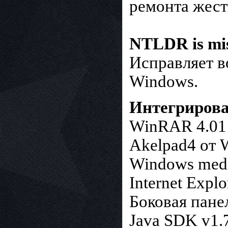
ремонта жест
NTLDR is mi
Исправляет в
Windows.
Интегрирова
WinRAR 4.01
Akelpad4 от
Windows medi
Internet Explo
Боковая пане
Java SDK v1.