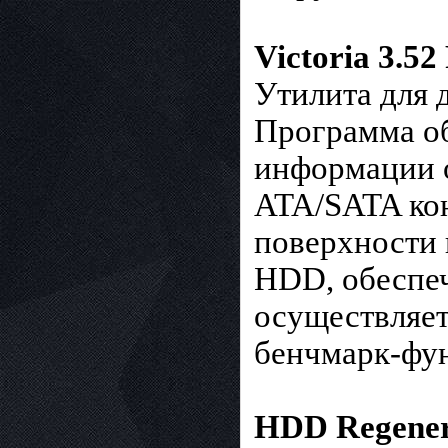
Victoria 3.52
Утилита для 
Программа об
информации о
ATA/SATA кон
поверхности 
HDD, обеспеч
осуществляет
бенчмарк-фун
HDD Regener