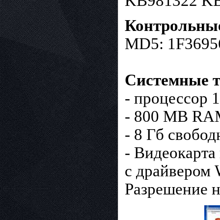
KB981322 KB
Контрольны
MD5: 1F369
Системные т
- процессор 1
- 800 MB R
- 8 Гб свобод
- Видеокарта
с драйвером
Разрешение н