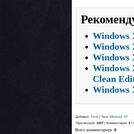
Рекоменд
Windows X
Windows X
Windows X
Windows X
Clean Edi
Windows X
Добавил:
Tivok
| Теги:
Windows XP
Просмотров:
1007
| Комментарии:
0
| 
Всего комментариев
:
0