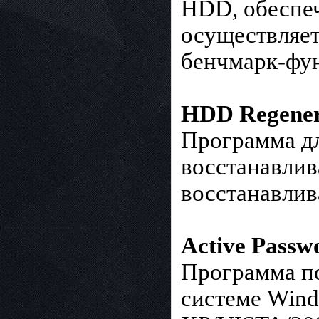
HDD, обеспеч
осуществляет
бенчмарк-фун
HDD Regener
Программа дл
восстанавлив
восстанавлив
Active Passw
Программа по
системе Win