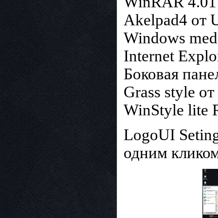
WinRAR 4.01
Akelpad4 от 
Windows media
Internet Explo
Боковая пане
Grass style о
WinStyle lite
LogoUI Setin
одним клико