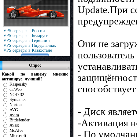
Update.При с
предупрежде
VPS серверы в России
VPS серверы в Беларуси
Они не загру
VPS серверы в Германии
VPS серверы в Нидерландах
VPS серверы в Казахстане
пользователь 
устанавливат
Опрос
Какой по вашему мнению
защищённости
антивирус, лучший?
Kaspersky
способствует
dr.Web
NOD 32
Symantec
Norton
- Диск являе
AVG
Avira
-Активация н
Bitdefender
Avast
McAfee
- По умолчан
Microsoft