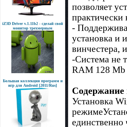
позволяет ус
практически 
iZ3D Driver v.1.11b2 - сделай свой
- Поддержива
монитор трехмерным
установка и 
винчестера, 
-Система не 
RAM 128 Mb
Большая коллекция программ и
игр для Android [2011/Rus]
Содержание 
Установка Wi
режимеУстано
единственно 