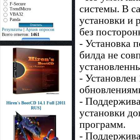
F-Secure
системы. В с
TrendMicro
VBA32
установки и 
Panda
без посторон
Результаты
|
Архив опросов
Всего ответов:
1461
- Установка 
билда не совп
установленн
- Установлен
обновлениям
- Поддержив
Hiren's BootCD 14.1 Full [2011
RUS]
установки д
программ.
- Поддержива