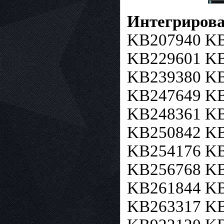
Интегрирова
KB207940 KB
KB229601 KB
KB239380 KB
KB247649 KB
KB248361 KB
KB250842 KB
KB254176 KB
KB256768 KB
KB261844 KB
KB263317 KB