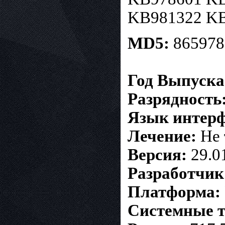
KB981322 KB
MD5:
86597
Г
од Выпуска
Разрядность
Язык интерф
Лечение:
Не 
Версия:
29.0
Разработчик
Платформа:
Системные т