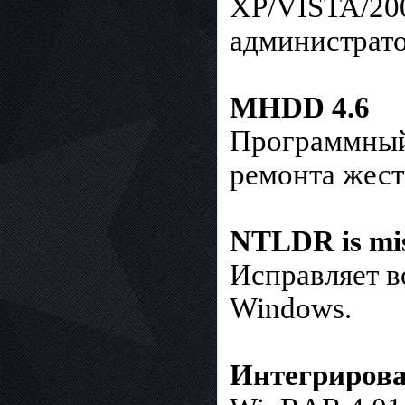
XP/VISTA/200
администрато
MHDD 4.6
Программный 
ремонта жест
NTLDR is mi
Исправляет в
Windows.
Интегрирова