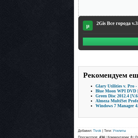
2Gis Все города v.
µ
Рекомендуем е
Glary Utilities v. P
Blue Moon WPI DVD 
Green Disc 2012.4 [V.6
Almeza MultiSet Profe
Windows 7 Manager 4.
Добавил:
Tivok
| Теги:
Утилиты
Просмотров:
434
| Комментарии:
0
| Р