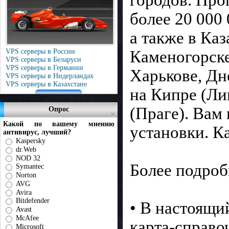
более 20 000 
а также в Каз
Каменогорске
VPS серверы в России
VPS серверы в Беларуси
VPS серверы в Германии
Харькове, Дн
VPS серверы в Нидерландах
VPS серверы в Казахстане
на Кипре (Ли
(Праге). Вам
Опрос
Какой по вашему мнению
установки. К
антивирус, лучший?
Kaspersky
dr.Web
NOD 32
Более подроб
Symantec
Norton
AVG
Avira
Bitdefender
• В настоящ
Avast
McAfee
карта-справо
Microsoft