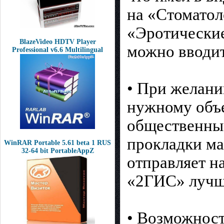
на «Стоматол
«Эротические
BlazeVideo HDTV Player
можно вводит
Professional v6.6 Multilingual
• При желани
нужному объе
общественным
прокладки ма
WinRAR Portable 5.61 beta 1 RUS
32-64 bit PortableAppZ
отправляет н
«2ГИС» лучше
• Возможнос