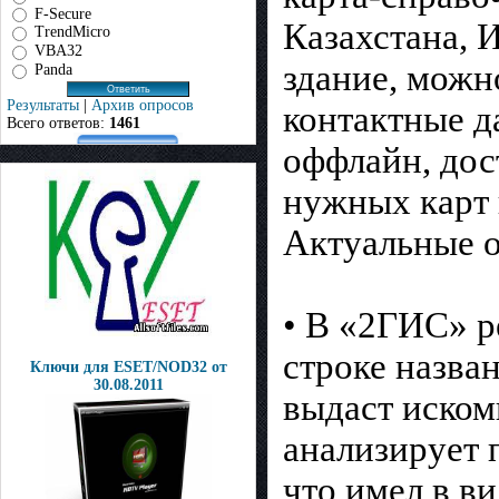
F-Secure
Казахстана, 
TrendMicro
VBA32
здание, можн
Panda
Результаты
|
Архив опросов
контактные д
Всего ответов:
1461
оффлайн, дос
нужных карт 
Актуальные о
• В «2ГИС» р
строке назва
Ключи для ESET/NOD32 от
30.08.2011
выдаст иском
анализирует 
что имел в в