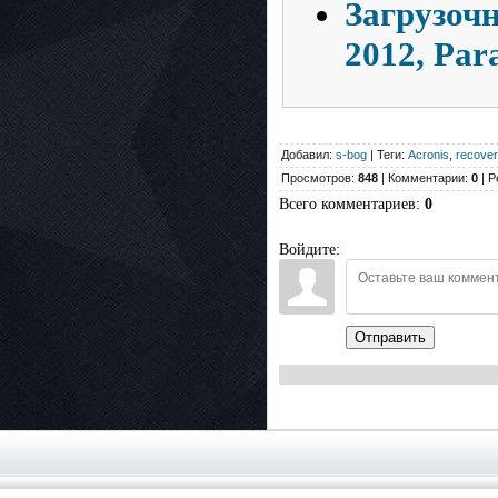
Загрузочн
2012, Par
Добавил:
s-bog
| Теги:
Acronis
,
recover
Просмотров:
848
| Комментарии:
0
| Р
Всего комментариев
:
0
Войдите:
Отправить