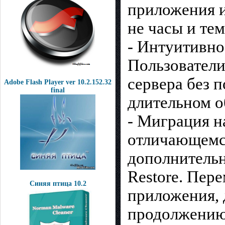
приложения и
не часы и тем
- Интуитивно
Пользователи
сервера без 
Adobe Flash Player ver 10.2.152.32
final
длительном 
- Миграция н
отличающемс
дополнительн
Restore. Пер
Синяя птица 10.2
приложения, 
продолжению 