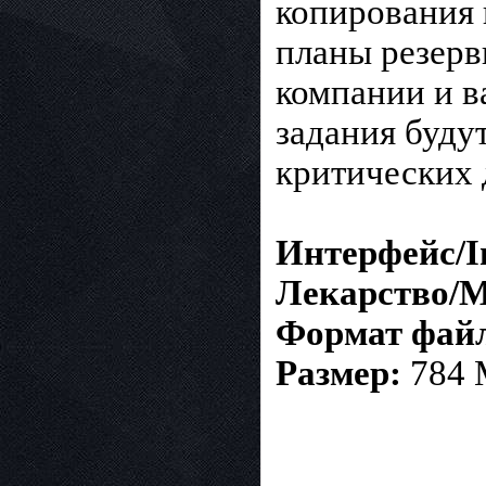
копирования 
планы резерв
компании и в
задания буду
критических 
Интерфейс/In
Лекарство/M
Формат файла
Размер:
784 