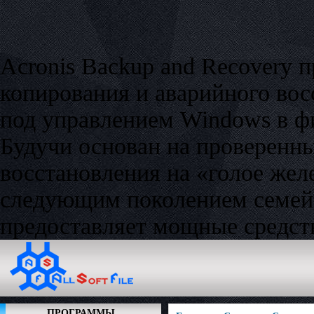
Acronis Backup and Recovery 
копирования и аварийного вос
под управлением Windows в ф
Будучи основан на проверенны
восстановления на «голое жел
следующим поколением семейст
предоставляет мощные средств
ПРОГРАММЫ