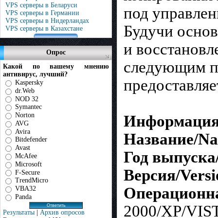
VPS серверы в Беларуси
под управлен
VPS серверы в Германии
VPS серверы в Нидерландах
Будучи основ
VPS серверы в Казахстане
и восстановл
Опрос
следующим по
Какой по вашему мнению
антивирус, лучший?
предоставляе
Kaspersky
dr.Web
NOD 32
Symantec
Norton
Информация 
AVG
Avira
Название/N
Bitdefender
Avast
Год выпуска/Y
McAfee
Microsoft
Версия/Versi
F-Secure
TrendMicro
Операционна
VBA32
Panda
2000/XP/VIS
Результаты
|
Архив опросов