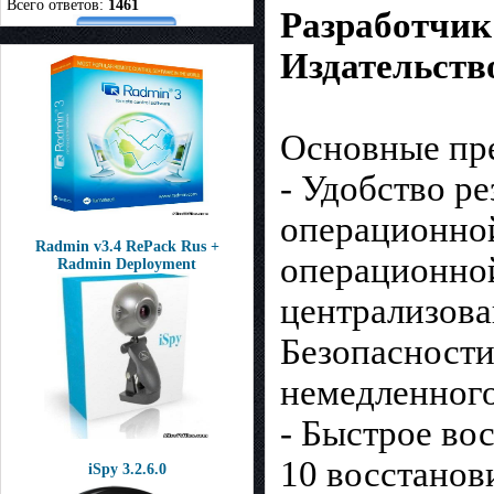
Всего ответов:
1461
Разработчик
Издательств
Основные пр
- Удобство р
операционной
Radmin v3.4 RePack Rus +
операционно
Radmin Deployment
централизова
Безопасности
немедленного
- Быстрое во
10 восстанов
iSpy 3.2.6.0