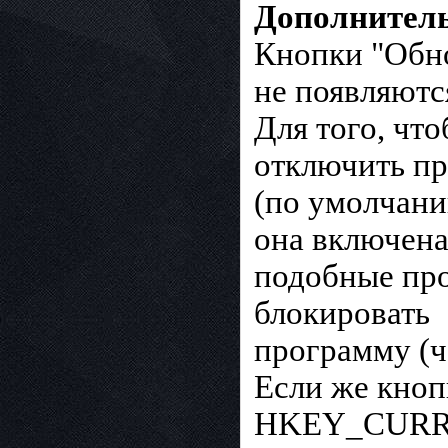
Дополнител
Кнопки "Обно
не появляютс
Для того, чт
отключить пр
(по умолчан
она включена 
подобные про
блокировать
программу (ч
Если же кноп
HKEY_CURRE