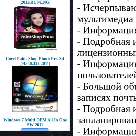
(2011/RUS/ENG)
- Исчерпываю
мультимедиа 
- Информация
- Подробная 
лицензионный
Corel Paint Shop Photo Pro X4
- Информация
[14.0.0.332 2011]
пользователе
- Большой об
записях почт
- Подробная 
запланирован
Windows 7 Multi OEM All In One
SW 2011
- Информация