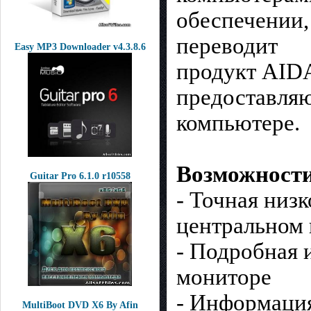
обеспечении,
переводит
Easy MP3 Downloader v4.3.8.6
продукт AIDA
предоставляю
компьютере.
Возможност
Guitar Pro 6.1.0 r10558
- Точная низ
центральном
- Подробная 
мониторе
- Информация
MultiBoot DVD X6 By Afin