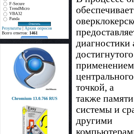
F-Secure
обеспечивает
TrendMicro
VBA32
оверклокерс
Panda
Результаты
|
Архив опросов
предоставляе
Всего ответов:
1461
диагностики 
достигнутого
применением 
центрального
точкой, а
также памяти
Chromium 13.0.766 RUS
системы и ср
другими
компьютерами