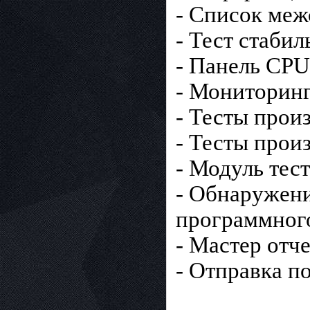
- Список меж
- Тест стаби
- Панель CP
- Мониторинг
- Тесты прои
- Тесты прои
- Модуль тес
- Обнаружен
программного
- Мастер отч
- Отправка по