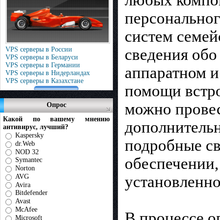
любых компо
персонально
систем семей
VPS серверы в России
сведения обо
VPS серверы в Беларуси
VPS серверы в Германии
аппаратном и
VPS серверы в Нидерландах
VPS серверы в Казахстане
помощи встро
можно прове
Опрос
Какой по вашему мнению
дополнитель
антивирус, лучший?
Kaspersky
подробные св
dr.Web
NOD 32
обеспечении,
Symantec
Norton
AVG
установленно
Avira
Bitdefender
Avast
McAfee
В процессе о
Microsoft