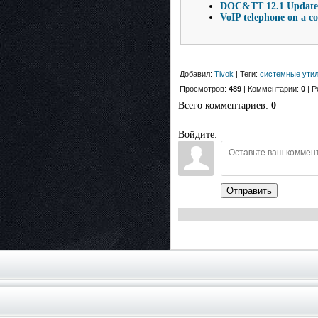
DOC&TT 12.1 Update 
VoIP telephone on a c
Добавил:
Tivok
| Теги:
системные ути
Просмотров:
489
| Комментарии:
0
| Р
Всего комментариев
:
0
Войдите:
Отправить