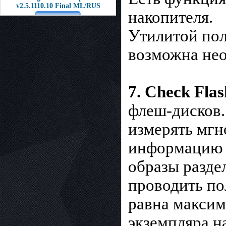
v2.5.1110.10 Final ML/RUS
накопителя.
Утилитой пол
возможна нео
7. Check Flas
флеш-дисков.
измерять мгн
информацию о
образы раздел
проводить по
равна максим
экземпляра н