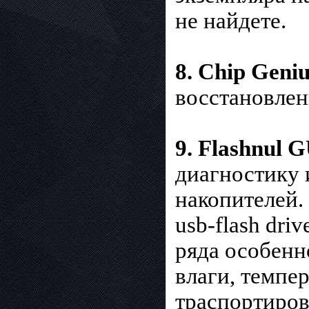
не найдете.
8. Chip Geniu
восстановлен
9. Flashnul 
диагностику 
накопителей.
usb-flash dri
ряда особенн
влаги, темпе
траспортиров