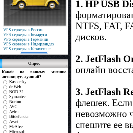
1. HP USB Di
форматирован
NTFS, FAT, F
VPS серверы в России
дисков.
VPS серверы в Беларуси
VPS серверы в Германии
VPS серверы в Нидерландах
VPS серверы в Казахстане
2. JetFlash O
Опрос
онлайн восст
Какой по вашему мнению
антивирус, лучший?
Kaspersky
dr.Web
3. JetFlash R
NOD 32
Symantec
флешек. Eсли
Norton
AVG
невозможно чт
Avira
Bitdefender
Avast
спешите ее вы
McAfee
Microsoft