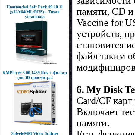
зависимости 
Unattended Soft Pack 09.10.11
памяти, CD и 
(x32/x64/ML/RUS) - Тихая
установка
Vaccine for 
устройств, п
становится и
файл таким о
модифициров
KMPlayer 3.00.1439 Rus + фильтр
для 3D просмотра!
6. My Disk Te
Card/CF карт
Включает тес
памяти.
Есть функция
SolveigMM Video Splitter