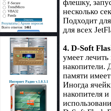
флешку, запус
F-Secure
TrendMicro
несколько се
VBA32
Panda
Подходит для
Результаты
|
Архив опросов
для всех JetFl
Всего ответов:
1461
4. D-Soft Fla
умеет лечить
накопители. 
памяти имеет
Интернет Радио v.1.0.3.1
Иногда ячейк
накопителя 
использовани