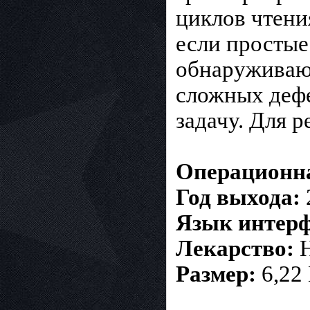
циклов чтени
если простые
обнаруживают
сложных дефе
задачу. Для р
Операционна
Год выхода:
Язык интерф
Лекарство:
Н
Размер:
6,22