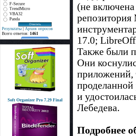
(не включена
F-Secure
TrendMicro
VBA32
репозитория
Panda
инструментар
Результаты
|
Архив опросов
Всего ответов:
1461
17.0; LibreOf
Также были п
Они коснулис
приложений, 
проделанной 
и удостоилас
Soft Organizer Pro 7.29 Final
Лебедева.
Подробнее о