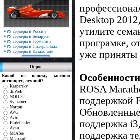
профессиона
Desktop 2012
утилите сема
VPS серверы в России
VPS серверы в Беларуси
програмке, о
VPS серверы в Германии
VPS серверы в Нидерландах
уже приняты 
VPS серверы в Казахстане
Опрос
Особенности
Какой по вашему мнению
антивирус, лучший?
ROSA Maratho
Kaspersky
dr.Web
NOD 32
поддержкой P
Symantec
Norton
Обновленные 
AVG
Avira
поддержка i3
Bitdefender
Avast
поддержка т
McAfee
Microsoft