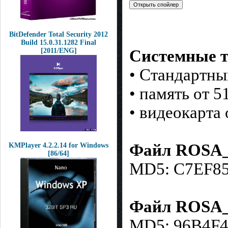
BitDefender Total Security 2012
Build 15.0.31.1282 Final
[2011/ENG]
Системные т
• Стандартны
• память от 
• видеокарта 
Файл ROSA_D
KMPlayer 4.2.2.14 for Windows
[86/64]
MD5: C7EF8
Файл ROSA_D
MD5: 96B4F