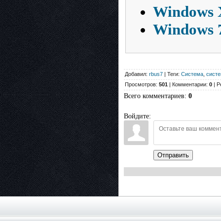
Windows X
Windows 7
Добавил:
rbus7
| Теги:
Система
,
систе
Просмотров:
501
| Комментарии:
0
| Р
Всего комментариев
:
0
Войдите:
Отправить