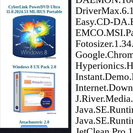
CyberLink PowerDVD Ultra
DriverMax.6.
11.0.2024.53 ML/RUS Portable
Easy.CD-DA.Ex
EMCO.MSI.Pack
Fotosizer.1.34
Google.Chrome
Hyperionics.H
Windows 8 UX Pack 2.0
Instant.Demo.
Internet.Down
J.River.Media.
Java.SE.Runti
Java.SE.Runti
Attachmetric 2.0
JetClean.Pro.1