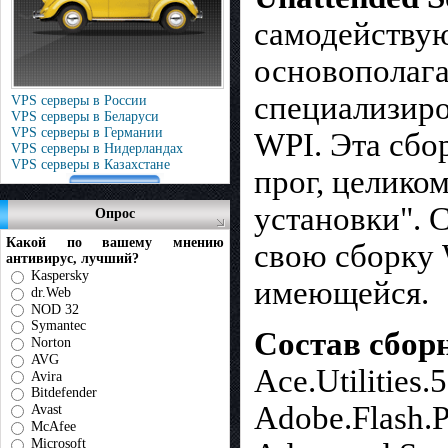
самодействую
основополаг
специализиро
VPS серверы в России
VPS серверы в Беларуси
VPS серверы в Германии
WPI. Эта сбо
VPS серверы в Нидерландах
VPS серверы в Казахстане
прог, целико
установки". 
Опрос
Какой по вашему мнению
свою сборку 
антивирус, лучший?
Kaspersky
имеющейся.
dr.Web
NOD 32
Symantec
Состав сборн
Norton
AVG
Ace.Utilities.
Avira
Bitdefender
Adobe.Flash.P
Avast
McAfee
Microsoft