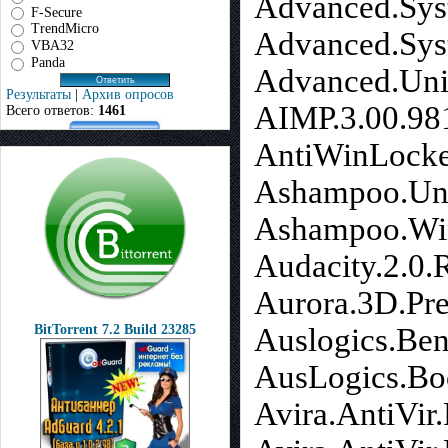
Advanced.Sys
F-Secure
TrendMicro
Advanced.Sys
VBA32
Panda
Advanced.Unin
Результаты
|
Архив опросов
AIMP.3.00.981
Всего ответов:
1461
AntiWinLocke
Ashampoo.UnIn
Ashampoo.Win
Audacity.2.0
Aurora.3D.Pre
Auslogics.Ben
BitTorrent 7.2 Build 23285
AusLogics.Boo
Avira.AntiVir