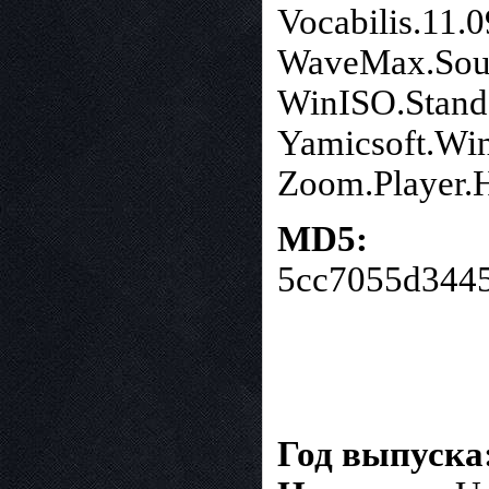
Vocabilis.11.0
WaveMax.Soun
WinISO.Standa
Yamicsoft.Wi
Zoom.Player.
MD5:
5cc7055d3445
Год выпуска