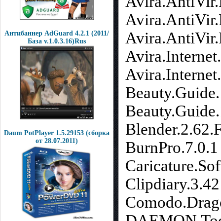
Avira.AntiVir
Avira.AntiVi
Avira.AntiVir
Антибаннер AdGuard 4.2.1 (2011/
База v.1.0.3.16)Rus
Avira.Interne
Avira.Internet
Beauty.Guide
Beauty.Guide
Blender.2.62.F
Daum PotPlayer 1.5.29153 (сборка
от 28.07.2011)
BurnPro.7.0.1
Caricature.Sof
Clipdiary.3.42
Comodo.Drago
DAEMON.Tools