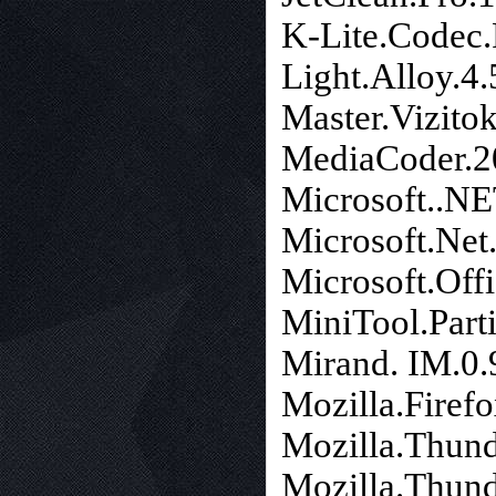
K-Lite.Codec.
Light.Alloy.4.
Master.Vizitok
MediaCoder.2
Microsoft..N
Microsoft.Ne
Microsoft.Off
MiniTool.Parti
Mirand. IM.0.
Mozilla.Firefo
Mozilla.Thund
Mozilla.Thund