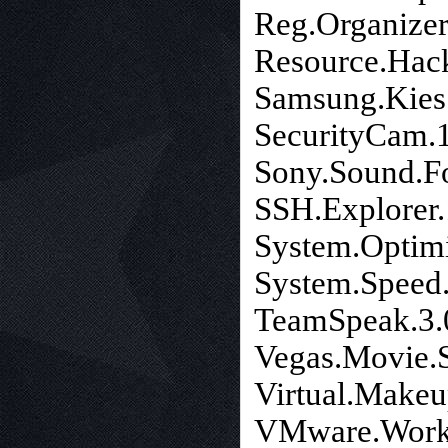
Reg.Organizer
Resource.Hack
Samsung.Kies.
SecurityCam.1
Sony.Sound.Fo
SSH.Explorer.
System.Optimi
System.Speed.
TeamSpeak.3.0
Vegas.Movie.S
Virtual.Makeu
VMware.Works