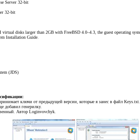
se Server 32-bit
er 32-bit
I virtual disks larger than 2GB with FreeBSD 4.0–4.3, the guest operating sys
em Installation Guide.
stem (JDS)
усификации:
 принимает ключи от предыдущей версии, которые я занес в файл Keys.txt
ще добавил генерилку.
венный. Автор Loginvovchyk.