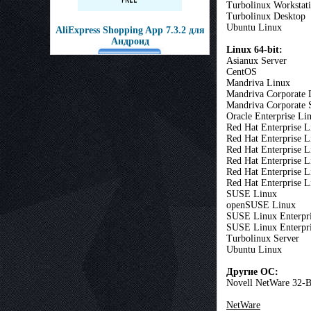
Turbolinux Workstat
Turbolinux Desktop
Ubuntu Linux
AliExpress Shopping App 7.3.2 для
Андроид
Linux 64-bit:
Asianux Server
CentOS
Mandriva Linux
Mandriva Corporate 
Mandriva Corporate 
Oracle Enterprise Li
Red Hat Enterprise L
Red Hat Enterprise 
Red Hat Enterprise L
Red Hat Enterprise L
Red Hat Enterprise L
Red Hat Enterprise 
SUSE Linux
openSUSE Linux
SUSE Linux Enterpri
SUSE Linux Enterpri
Turbolinux Server
Ubuntu Linux
Другие ОС:
Novell NetWare 32-B
NetWare