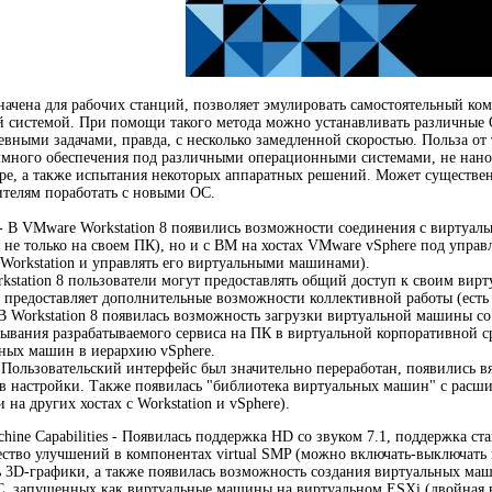
ачена для рабочих станций, позволяет эмулировать самостоятельный ком
й системой. При помощи такого метода можно устанавливать различные 
евными задачами, правда, с несколько замедленной скоростью. Польза от
много обеспечения под различными операционными системами, не нанос
ре, а также испытания некоторых аппаратных решений. Может существе
телям поработать с новыми ОС.
 - В VMware Workstation 8 появились возможности соединения с виртуал
м не только на своем ПК), но и с ВМ на хостах VMware vSphere под управ
Workstation и управлять его виртуальными машинами).
rkstation 8 пользователи могут предоставлять общий доступ к своим вир
о предоставляет дополнительные возможности коллективной работы (есть 
- В Workstation 8 появилась возможность загрузки виртуальной машины со
тывания разрабатываемого сервиса на ПК в виртуальной корпоративной с
ных машин в иерархию vSphere.
 - Пользовательский интерфейс был значительно переработан, появились 
в настройки. Также появилась "библиотека виртуальных машин" с расш
и на других хостах с Workstation и vSphere).
chine Capabilities - Появилась поддержка HD со звуком 7.1, поддержка ст
ство улучшений в компонентах virtual SMP (можно включать-выключать
 3D-графики, а также появилась возможность создания виртуальных маши
С, запущенных как виртуальные машины на виртуальном ESXi (двойная 