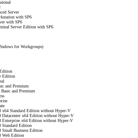
sional
r
ced Server
kstation with SP6
ver with SP6
inal Server Edition with SP6
indows for Workgroups)
Edition
e Edition
nal
ic and Premium
 Basic and Premium
ess
rise
ate
 x64 Standard Edition without Hyper‑V
 Datacenter x64 Edition without Hyper‑V
 Enterprise x64 Edition without Hyper‑V
 Standard Edition
 Small Business Edition
3 Web Edition