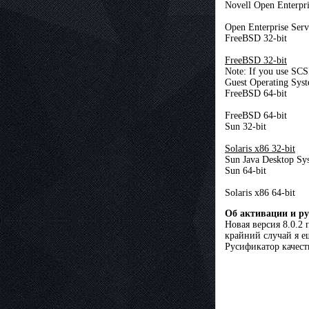
Novell Open Enterpri
Open Enterprise Serv
FreeBSD 32-bit
FreeBSD 32-bit
Note: If you use SCS
Guest Operating Syst
FreeBSD 64-bit
FreeBSD 64-bit
Sun 32-bit
Solaris x86 32-bit
Sun Java Desktop Sy
Sun 64-bit
Solaris x86 64-bit
Об активации и р
Новая версия 8.0.2
крайний случай я е
Русификатор качест