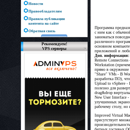
Новости
Правообладателям
Правила публикации
контента на сайте
Программа предназн
Обратная связь
с ним как с обычно
заниматься повседн
различного програм
Рекомендуем!
основном компьюте
VPS серверы
приложений и люби
Доп. информация:
Remote Connections
Workstation (приче
прямо в окружение 
"Share" VMs - В Wo
разработка ПО), чт
Upload to vSphere 
полезно для развер
drag&drop виртуаль
New User Interface
улучшенных экрано
рабочему столу, но 
Improved Virtual Ma
присутствует множе
производительность
битных гостевых О