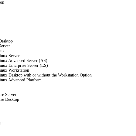
ion
Desktop
Server
nux
inux Server
Linux Advanced Server (AS)
inux Enterprise Server (ES)
inux Workstation
inux Desktop with or without the Workstation Option
Linux Advanced Platform
se Server
se Desktop
it