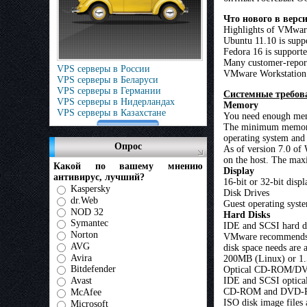
Что нового в верси
Highlights of VMware
Ubuntu 11.10 is suppo
Fedora 16 is supporte
Many customer-report
VPS серверы в России
VMware Workstation 8
VPS серверы в Беларуси
VPS серверы в Германии
Системные требов
VPS серверы в Нидерландах
Memory
VPS серверы в Казахстане
You need enough memo
The minimum memory 
operating system and
Опрос
As of version 7.0 of 
on the host. The ma
Какой по вашему мнению
Display
антивирус, лучший?
16-bit or 32-bit disp
Kaspersky
Disk Drives
dr.Web
Guest operating system
NOD 32
Hard Disks
Symantec
IDE and SCSI hard dr
Norton
VMware recommends at 
AVG
disk space needs are 
Avira
200MB (Linux) or 1.5G
Bitdefender
Optical CD-ROM/D
Avast
IDE and SCSI optical
CD-ROM and DVD-ROM
McAfee
ISO disk image files 
Microsoft