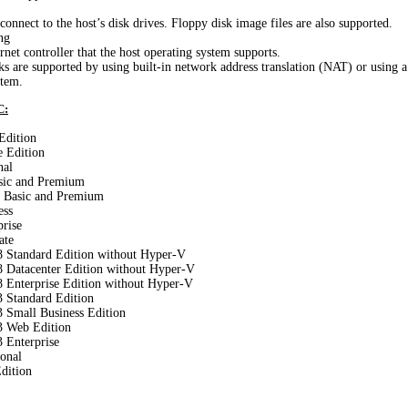
connect to the host’s disk drives. Floppy disk image files are also supported.
ng
net controller that the host operating system supports.
s are supported by using built-in network address translation (NAT) or using 
stem.
С:
Edition
e Edition
nal
ic and Premium
 Basic and Premium
ess
rise
ate
 Standard Edition without Hyper‑V
 Datacenter Edition without Hyper‑V
 Enterprise Edition without Hyper‑V
 Standard Edition
 Small Business Edition
3 Web Edition
 Enterprise
onal
dition