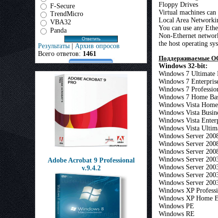
Floppy Drives
F-Secure
Virtual machines can 
TrendMicro
Local Area Networki
VBA32
You can use any Ether
Panda
Non-Ethernet network
the host operating sy
Результаты
|
Архив опросов
Всего ответов:
1461
Поддерживаемые О
Windows 32-bit:
Windows 7 Ultimate 
Windows 7 Enterpris
Windows 7 Professio
Windows 7 Home Bas
Windows Vista Home
Windows Vista Busin
Windows Vista Enterp
Windows Vista Ultim
Windows Server 2008
Windows Server 2008
Windows Server 2008
Windows Server 2003
Adobe Acrobat 9 Professional
Windows Server 2003
v.9.4.2
Windows Server 200
Windows Server 2003
Windows XP Professi
Windows XP Home E
Windows PE
Windows RE