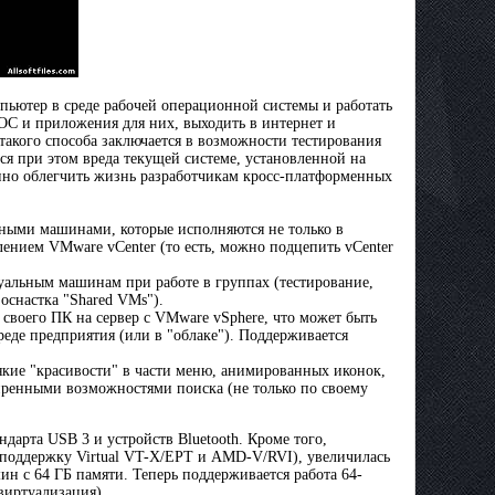
пьютер в среде рабочей операционной системы и работать
ОС и приложения для них, выходить в интернет и
 такого способа заключается в возможности тестирования
я при этом вреда текущей системе, установленной на
нно облегчить жизнь разработчикам кросс-платформенных
ьными машинами, которые исполняются не только в
лением VMware vCenter (то есть, можно подцепить vCenter
туальным машинам при работе в группах (тестирование,
оснастка "Shared VMs").
 своего ПК на сервер с VMware vSphere, что может быть
реде предприятия (или в "облаке"). Поддерживается
вякие "красивости" в части меню, анимированных иконок,
иренными возможностями поиска (не только по своему
андарта USB 3 и устройств Bluetooth. Кроме того,
 поддержку Virtual VT-X/EPT и AMD-V/RVI), увеличилась
н с 64 ГБ памяти. Теперь поддерживается работа 64-
виртуализация).