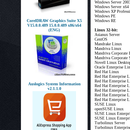
Windows Server 2003
Windows Server x64
Windows XP Professi
Windows PE
CorelDRAW Graphics Suite X5
Windows RE
V15.0.0.489 15.0.0.489 x86/x64
(ENG)
Linux 32-bit:
Asianux Server
CentOS
Mandrake Linux
Mandriva Linux
Mandriva Corporate 
Mandriva Corporate 
Novell Linux Deskto
Oracle Enterprise Li
Red Hat Linux
Red Hat Enterprise L
Red Hat Enterprise 
Auslogics System Information
Red Hat Enterprise L
v2.1.1.0
Red Hat Enterprise L
Red Hat Enterprise L
Red Hat Enterprise 
SUSE Linux
openSUSE Linux
SUSE Linux Enterpri
SUSE Linux Enterpri
Turbolinux Server
Turbolinux Enterpris