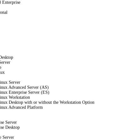
 Enterprise
onal
Desktop
Server
p
nux
inux Server
Linux Advanced Server (AS)
inux Enterprise Server (ES)
inux Workstation
inux Desktop with or without the Workstation Option
Linux Advanced Platform
se Server
se Desktop
e Server