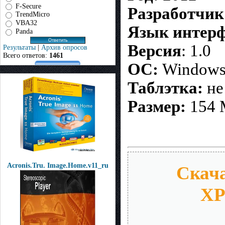
F-Secure
Разработчик
TrendMicro
VBA32
Язык интер
Panda
Версия
: 1.0
Результаты
|
Архив опросов
Всего ответов:
1461
ОС:
Windows®
Таблэтка:
не
Размер:
154
Acronis.Tru. Image.Home.v11_ru
Скача
XP