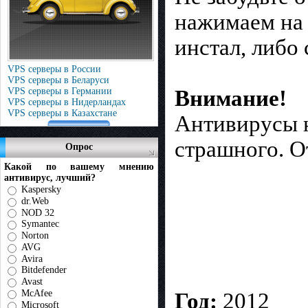
нажимаем на 
инстал, либо
VPS серверы в России
VPS серверы в Беларуси
Внимание!
VPS серверы в Германии
VPS серверы в Нидерландах
VPS серверы в Казахстане
Антивирусы н
страшного. О
Опрос
Какой по вашему мнению
антивирус, лучший?
Kaspersky
dr.Web
NOD 32
Symantec
Norton
AVG
Avira
Bitdefender
Avast
McAfee
Год:
2012
Microsoft