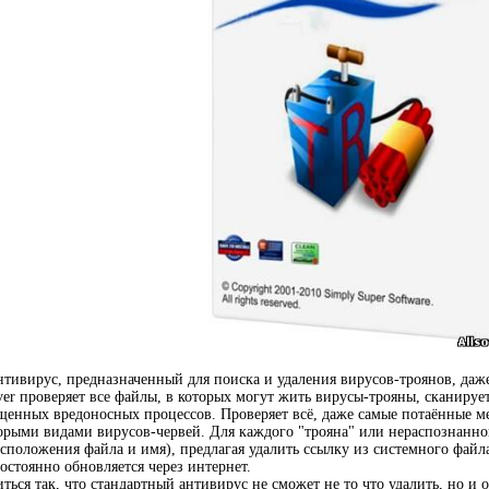
нтивирус, предназначенный для поиска и удаления вирусов-троянов, даж
ver проверяет все файлы, в которых могут жить вирусы-трояны, сканируе
щенных вредоносных процессов. Проверяет всё, даже самые потаённые ме
торыми видами вирусов-червей. Для каждого "трояна" или нераспознанн
асположения файла и имя), предлагая удалить ссылку из системного файл
остоянно обновляется через интернет.
ться так, что стандартный антивирус не сможет не то что удалить, но 