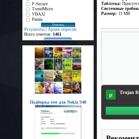
Таблэтка:
Присутст
F-Secure
Системные требов
TrendMicro
Размер:
11 MB
VBA32
Panda
Результаты
|
Архив опросов
Всего ответов:
1461
Trojan R
µ
Подборка тем для Nokia S40
Рекоменд