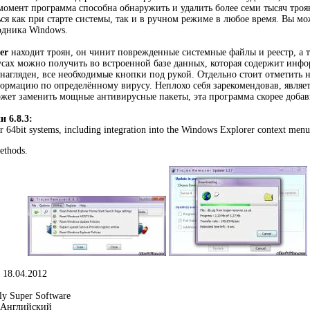
момент программа способна обнаружить и удалить более семи тысяч троян
ся как при старте системы, так и в ручном режиме в любое время. Вы мо
одника Windows.
er
находит троян, он чинит поврежденные системные файлы и реестр, а
ах можно получить во встроенной базе данных, которая содержит инфо
нагляден, все необходимые кнопки под рукой. Отдельно стоит отметить 
ормацию по определённому вирусу. Неплохо себя зарекомендовав, являетс
может заменить мощные антивирусные пакеты, эта программа скорее доб
 6.8.3:
r 64bit systems, including integration into the Windows Explorer context menu
ethods.
18.04.2012
y Super Software
Английский