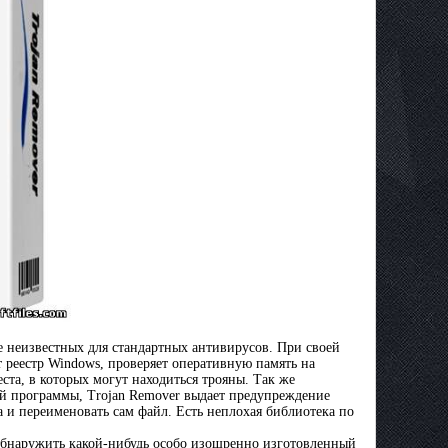
е неизвестных для стандартных антивирусов. При своей
т реестр Windows, проверяет оперативную память на
ста, в которых могут находиться трояны. Tак же
ой программы, Trojan Remover выдает предупреждение
а и переименовать сам файл. Есть неплохая библиотека по
и обнаружить какой-нибудь особо изощренно изготовленный