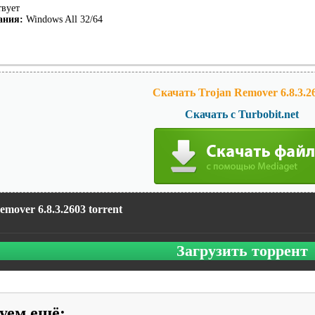
вует
ания:
Windows All 32/64
Скачать Trojan Remover 6.8.3.2
Скачать с Turbobit.net
emover 6.8.3.2603 torrent
Загрузить торрент
уем ещё
: