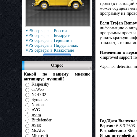
троян (в настощий 
может осуществлять
программу из пров
Если Trojan Remov
информацию о вирус
VPS серверы в России
программы прост и 
VPS серверы в Беларуси
узнать краткую инф
VPS серверы в Германии
означает, что она 
VPS серверы в Нидерландах
VPS серверы в Казахстане
Изменения в версии
•Improved support fo
Опрос
•Updated detection m
Какой по вашему мнению
антивирус, лучший?
Kaspersky
dr.Web
NOD 32
Symantec
Norton
AVG
Avira
Bitdefender
Год/Дата Выпуска:
Avast
В
ерсия:
6.8.3.2603
McAfee
Разработчик:
Simpl
Язык интерфейса:
Microsoft