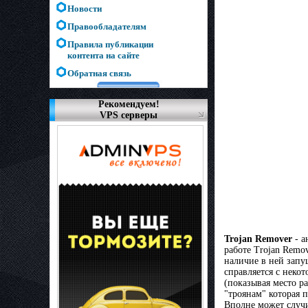
Новости
Правообладателям
Правила публикации
контента на сайте
Обратная связь
Рекомендуем!
VPS серверы
Trojan Remover
- а
работе Trojan Remo
наличие в ней запу
справляется с неко
(показывая место р
"троянам" которая п
Вполне может случи