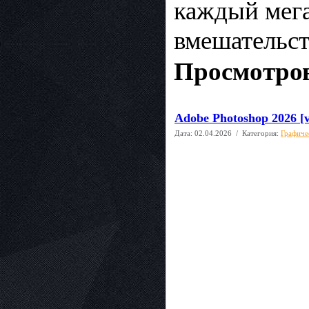
каждый мега
вмешательст
Просмотров
Adobe Photoshop 2026 [v
Дата:
02.04.2026
/ Категория:
Графиче