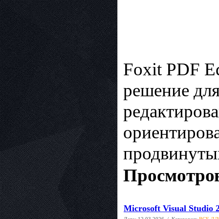
Foxit PDF E
решение для
редактирова
ориентирова
продвинутых
Просмотров
Microsoft Visual Studio 
Дата:
12.03.2026
/ Категория:
ВСЕ ДЛ