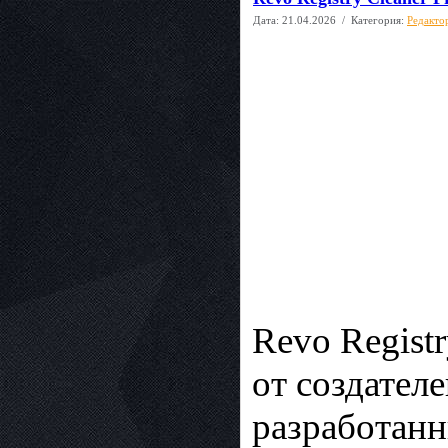
Дата:
21.04.2026
/ Категория:
Редакто
Revo Regist
от создателе
разработанн