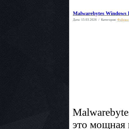
Malwarebytes Windows Fi
Дата:
15.03.2026
/ Категория:
Файрво
Malwarebyte
это мощная 