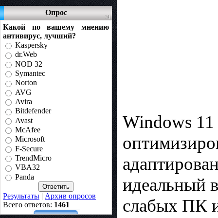
Опрос
Какой по вашему мнению
антивирус, лучший?
Kaspersky
dr.Web
NOD 32
Symantec
Norton
AVG
Avira
Bitdefender
Windows 11 
Avast
McAfee
оптимизиров
Microsoft
F-Secure
адаптирован
TrendMicro
VBA32
Panda
идеальный в
Результаты
|
Архив опросов
слабых ПК и
Всего ответов:
1461