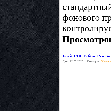
стандартны
фонового пр
контролируе
Просмотров
Foxit PDF Editor Pro Sub
Дата:
12.03.2026
/ Категория:
Офисны