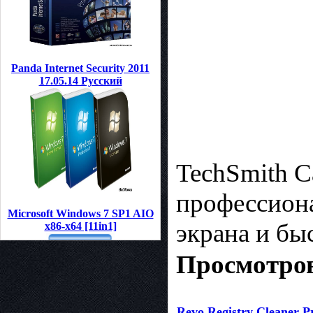
Panda Internet Security 2011
17.05.14 Русский
TechSmith C
профессиона
Microsoft Windows 7 SP1 AIO
экрана и бы
x86-x64 [11in1]
Просмотров
Revo Registry Cleaner Pr