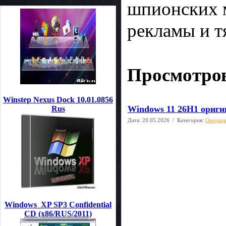
шпионских м
рекламы и т
Просмотров
Winstep Nexus Dock 10.01.0856
Windows 11 26H1 ориги
Rus
Дата:
20.05.2026
/ Категория:
Операци
Windows_XP SP3 Confidential
CD (x86/RUS/2011)