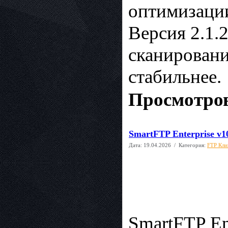
оптимизации
Версия 2.1.
сканировани
стабильнее.
Просмотров
SmartFTP Enterprise v1
Дата:
19.04.2026
/ Категория:
FTP Кли
SmartFTP En