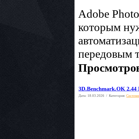
Adobe Photo
которым нуж
автоматизац
передовым т
Просмотров
3D.Benchmark.OK 2.44 P
Дата:
18.03.2026
/ Категория:
Системн