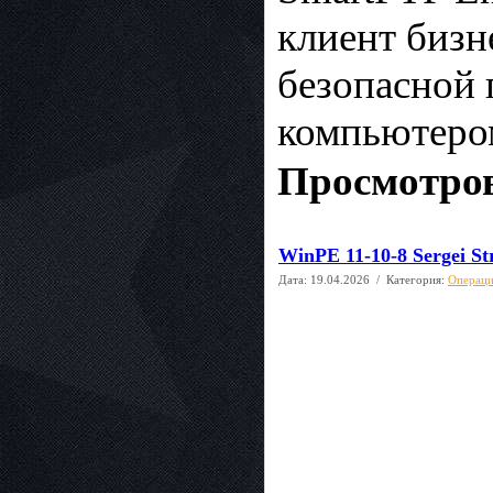
клиент бизн
безопасной
компьютером
Просмотров
WinPE 11-10-8 Sergei Str
Дата:
19.04.2026
/ Категория:
Операци