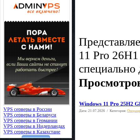
Представля
11 Pro 26H1
специально 
Просмотров
Windows 11 Pro 25H2 Gh
VPS серверы в России
Дата:
21.07.2026
/ Категория:
Операци
VPS серверы в Беларуси
VPS серверы в Германии
VPS серверы в Нидерландах
VPS серверы в Казахстане