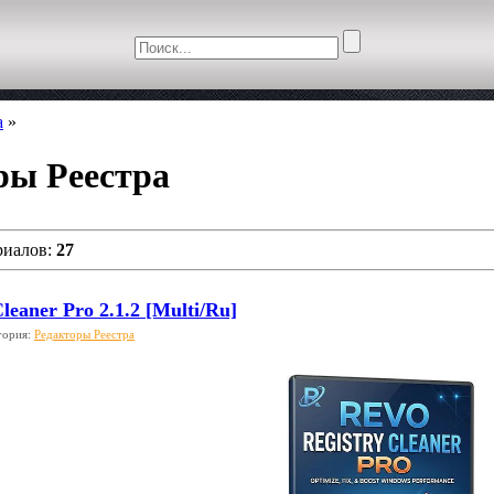
а
»
ры Реестра
риалов:
27
leaner Pro 2.1.2 [Multi/Ru]
гория:
Редакторы Реестра