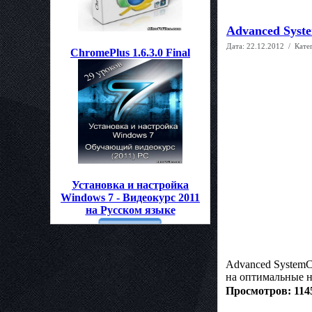
Advanced Syste
Дата:
22.12.2012
/ Кате
ChromePlus 1.6.3.0 Final
Установка и настройка
Windows 7 - Видеокурс 2011
на Русском языке
Advanced SystemC
на оптимальные н
Просмотров: 114