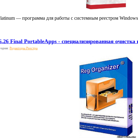
d Platinum — программа для работы с системным реестром Window
6.26 Final PortableApps - специализированная очистк
гория:
Редакторы Реестра