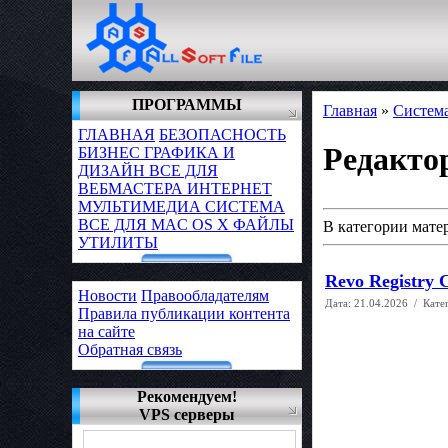
ПРОГРАММЫ
Главная
»
Систем
ГЛАВНАЯ
БЕЗОПАСНОСТЬ
Редакто
БИЗНЕС
ГРАФИКА И
ДИЗАЙН
ВСЕ ДЛЯ
ВЕБМАСТЕРА
ИНТЕРНЕТ
МУЛЬТИМЕДИА
СИСТЕМА
ВСЕ ДЛЯ MAC OS X
ФАЙЛЫ
В категории мате
УТИЛИТЫ
Revo Registry C
Новости
Правообладателям
Дата:
21.04.2026
/ Кате
Правила публикации контента
на сайте
Обратная связь
Рекомендуем!
VPS серверы