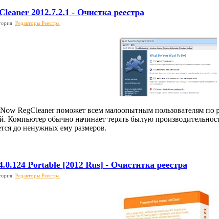
eaner 2012.7.2.1 - Очистка реестра
гория:
Редакторы Реестра
ow RegCleaner поможет всем малоопытным пользователям по ра
й. Компьютер обычно начинает терять былую производительность
ется до ненужных ему размеров.
4.0.124 Portable [2012 Rus] - Очиститка реестра
гория:
Редакторы Реестра