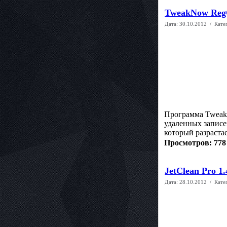
TweakNow RegCl
Дата:
30.10.2012
/ Кате
Программа TweakN
удаленных записе
который разраста
Просмотров: 778
JetClean Pro 1.
Дата:
28.10.2012
/ Кате