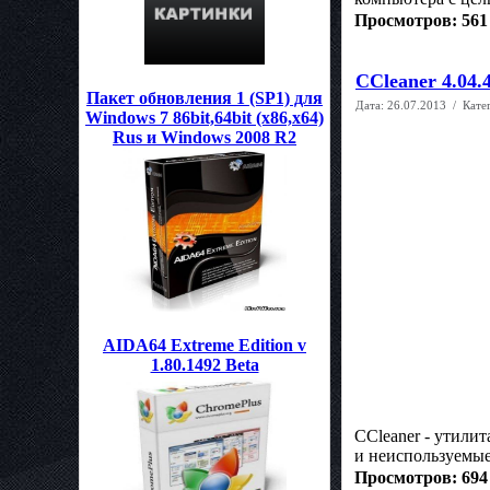
Просмотров: 561
CCleaner 4.04
Пакет обновления 1 (SP1) для
Дата:
26.07.2013
/ Кате
Windows 7 86bit,64bit (x86,x64)
Rus и Windows 2008 R2
AIDA64 Extreme Edition v
1.80.1492 Beta
CCleaner - утилит
и неиспользуемы
Просмотров: 694