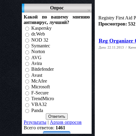
Опрос
Какой по вашему мнению
Registry First Ai
антивирус, лучший?
Просмотров: 532
Kaspersky
dr.Web
NOD 32
Reg Organizer 
Symantec
Дата:
22.11.2013
/ Кате
Norton
AVG
Avira
Bitdefender
Avast
McAfee
Microsoft
F-Secure
TrendMicro
VBA32
Panda
Результаты
|
Архив опросов
Всего ответов:
1461