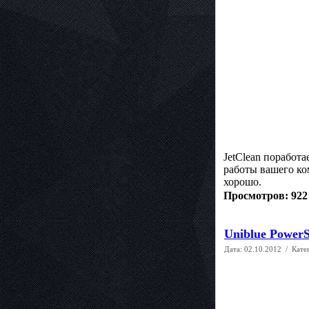
JetClean поработ
работы вашего ко
хорошо.
Просмотров: 922
Uniblue PowerSu
Дата:
02.10.2012
/ Кате