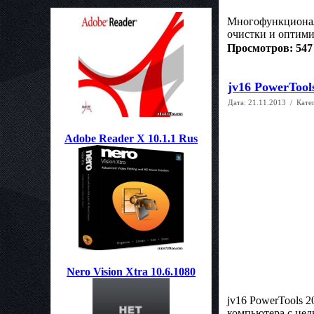
Многофункциональн
очистки и оптими
Просмотров: 547
jv16 PowerTool
Дата:
21.11.2013
/ Кате
Adobe Reader X 10.1.1 Rus
Nero Vision Xtra 10.6.1080
jv16 PowerTools 2
компьютера с цел