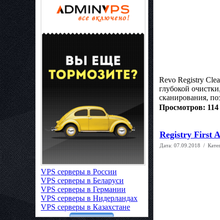
Revo Registry Cle
глубокой очистки
сканирования, по
Просмотров: 114
Registry First 
Дата:
07.09.2018
/ Кате
VPS серверы в России
VPS серверы в Беларуси
VPS серверы в Германии
VPS серверы в Нидерландах
VPS серверы в Казахстане