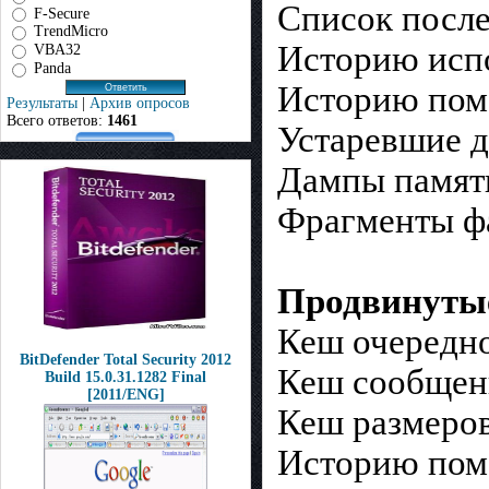
Список после
F-Secure
TrendMicro
Историю исп
VBA32
Panda
Историю пом
Результаты
|
Архив опросов
Всего ответов:
1461
Устаревшие д
Дампы памят
Фрагменты ф
Продвинутые
Кеш очередн
BitDefender Total Security 2012
Кеш сообщен
Build 15.0.31.1282 Final
[2011/ENG]
Кеш размеро
Историю пом