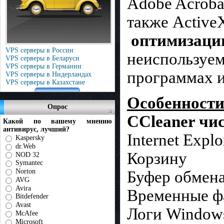
Adobe Acrobat
также Active
оптимизацию
VPS серверы в России
неиспользуем
VPS серверы в Беларуси
VPS серверы в Германии
программах и 
VPS серверы в Нидерландах
VPS серверы в Казахстане
Особенности
Опрос
CCleaner чи
Какой по вашему мнению
антивирус, лучший?
Internet Explo
Kaspersky
dr.Web
Корзину
NOD 32
Symantec
Norton
Буфер обмен
AVG
Avira
Временные ф
Bitdefender
Avast
Логи Window
McAfee
Microsoft