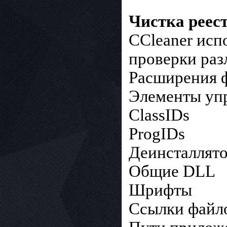
Чистка реес
CCleaner исп
проверки раз
Расширения 
Элементы уп
ClassIDs
ProgIDs
Деинсталлят
Общие DLL
Шрифты
Ссылки файл