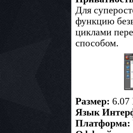
Для суперост
функцию безв
циклами пере
способом.
Размер:
6.07
Язык Интер
Платформа: