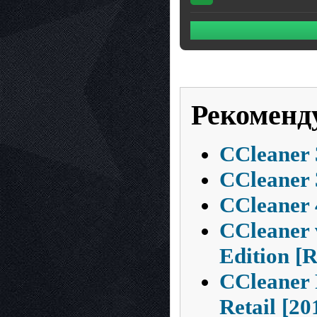
Рекоменд
CCleaner 
CCleaner 
CCleaner 
CCleaner v
Edition [
CCleaner P
Retail [2