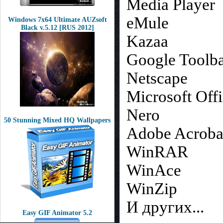
Media Player
eMule
Windows 7х64 Ultimate AUZsoft
Black v.5.12 [RUS 2012]
Kazaa
Google Toolb
Netscape
Microsoft Off
Nero
50 Stunning Mixed HQ Wallpapers
Adobe Acroba
WinRAR
WinAce
WinZip
И других...
Easy GIF Animator 5.2