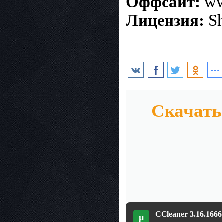
Оффсайт:
ww
Лицензия:
Sh
Скачать 
CCleaner 3.16.1666
µ