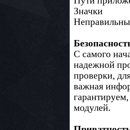
Пути прилож
Значки
Неправильны
Безопасност
С самого нач
надежной пр
проверки, дл
важная инфор
гарантируем,
модулей.
Приватность