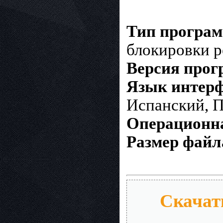
Тип програ
блокировки 
Версия про
Язык интерф
Испанский, П
Операционна
Размер файл
Скачать