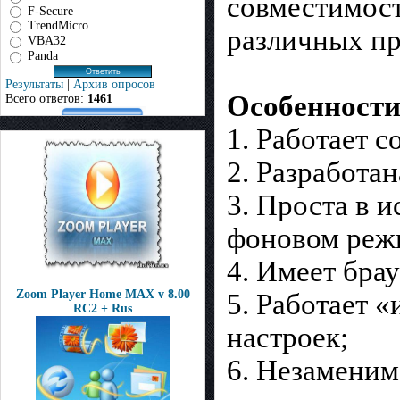
совместимост
F-Secure
TrendMicro
различных пр
VBA32
Panda
Результаты
|
Архив опросов
Особенности
Всего ответов:
1461
1. Работает 
2. Разработа
3. Проста в 
фоновом реж
4. Имеет бра
Zoom Player Home MAX v 8.00
5. Работает 
RC2 + Rus
настроек;
6. Незаменим