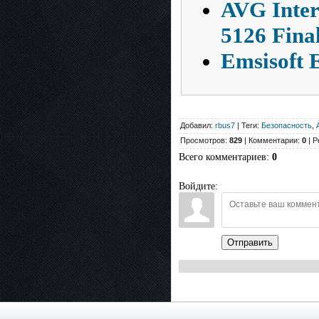
AVG Inter
5126 Fina
Emsisoft 
Добавил:
rbus7
| Теги:
Безопасность
,
Просмотров:
829
| Комментарии:
0
| Р
Всего комментариев
:
0
Войдите:
Отправить