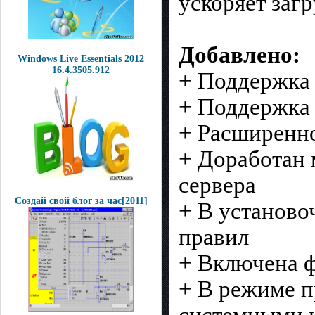
ускоряет заг
Добавлено:
Windows Live Essentials 2012
16.4.3505.912
+ Поддержка
+ Поддержка б
+ Расширенно
+ Доработан 
сервера
Создай свой блог за час[2011]
+ В установо
правил
+ Включена ф
+ В режиме п
системными 