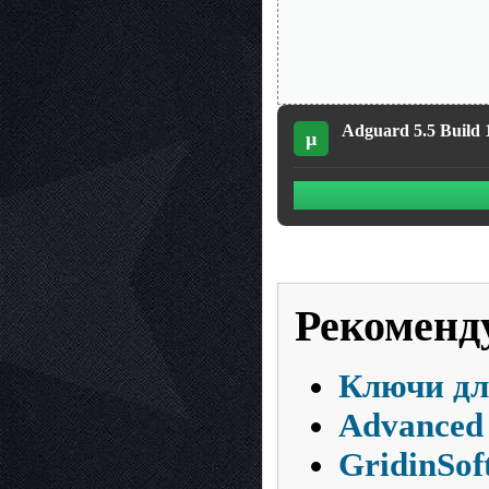
Adguard 5.5 Build 1
µ
Рекоменд
Ключи для
Advanced 
GridinSoft