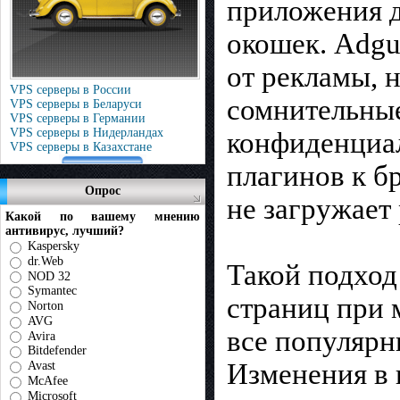
приложения 
окошек. Adgu
от рекламы, 
VPS серверы в России
сомнительные
VPS серверы в Беларуси
VPS серверы в Германии
VPS серверы в Нидерландах
конфиденциал
VPS серверы в Казахстане
плагинов к бр
Опрос
не загружает
Какой по вашему мнению
антивирус, лучший?
Kaspersky
dr.Web
Такой подход
NOD 32
Symantec
страниц при 
Norton
AVG
все популярн
Avira
Bitdefender
Изменения в 
Avast
McAfee
Microsoft