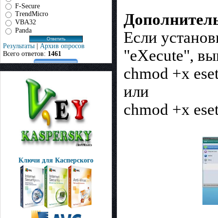
F-Secure
TrendMicro
Дополнитель
VBA32
Panda
Если установ
Результаты
|
Архив опросов
"eXecute", в
Всего ответов:
1461
chmod +x ese
или
chmod +x ese
Ключи для Касперского