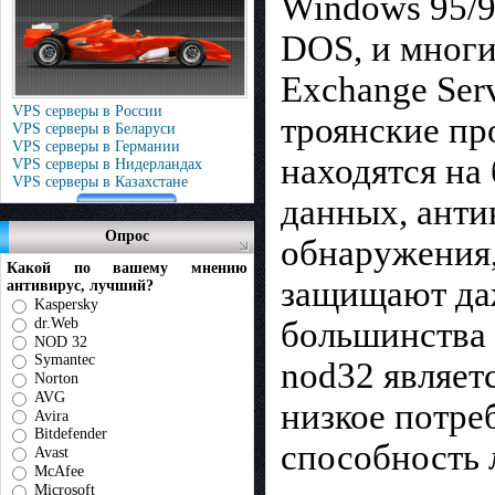
Windows 95/9
DOS, и многи
Exchange Serv
VPS серверы в России
троянские пр
VPS серверы в Беларуси
VPS серверы в Германии
находятся на
VPS серверы в Нидерландах
VPS серверы в Казахстане
данных, анти
Опрос
обнаружения,
Какой по вашему мнению
защищают даж
антивирус, лучший?
Kaspersky
dr.Web
большинства 
NOD 32
Symantec
nod32 являет
Norton
AVG
низкое потре
Avira
Bitdefender
способность 
Avast
McAfee
Microsoft