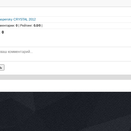
aspersky CRYSTAL 2012
ментарии:
0
| Рейтинг:
0.0
/
0
|
:
0
ь