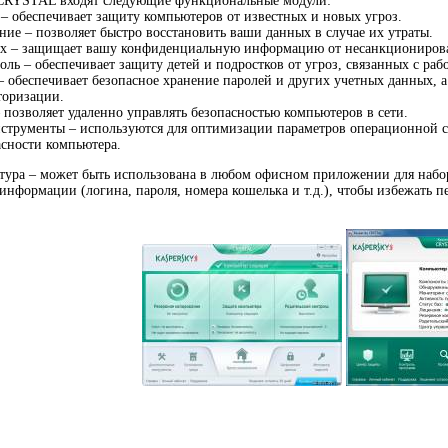
y CRYSTAL входят следующие функциональные модули:
– обеспечивает защиту компьютеров от известных и новых угроз.
ние – позволяет быстро восстановить ваши данных в случае их утраты.
 – защищает вашу конфиденциальную информацию от несанкционирова
оль – обеспечивает защиту детей и подростков от угроз, связанных с раб
 обеспечивает безопасное хранение паролей и других учетных данных, 
торизации.
 позволяет удаленно управлять безопасностью компьютеров в сети.
струменты – используются для оптимизации параметров операционной с
сности компьютера.
тура – может быть использована в любом офисном приложении для набора
нформации (логина, пароля, номера кошелька и т.д.), чтобы избежать