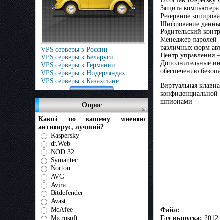
В состав Kaspersk
Защита компьютера 
Резервное копирова
Шифрование данных
Родительский контр
Менеджер паролей –
различных форм ав
VPS серверы в России
Центр управления –
VPS серверы в Беларуси
Дополнительные ин
VPS серверы в Германии
обеспечению безопа
VPS серверы в Нидерландах
VPS серверы в Казахстане
Виртуальная клавиа
конфиденциальной и
шпионами.
Опрос
Какой по вашему мнению
антивирус, лучший?
Kaspersky
dr.Web
NOD 32
Symantec
Norton
AVG
Avira
Bitdefender
Avast
McAfee
Файл:
Microsoft
Год выпуска:
2012