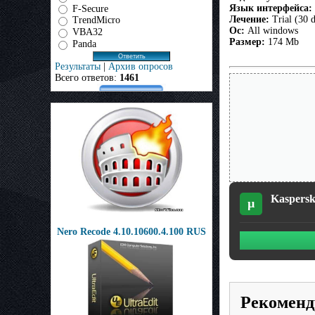
Язык интерфейса:
F-Secure
Лечение:
Trial (30 
TrendMicro
Ос:
All windows
VBA32
Размер:
174 Mb
Panda
Результаты
|
Архив опросов
Всего ответов:
1461
Kaspers
µ
Nero Recode 4.10.10600.4.100 RUS
Рекоменд