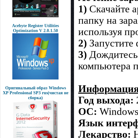
1)
Скачайте ар
папку на зар
Acebyte Register Utilities
используя пр
Optimization V 2.0.1.50
2)
Запустите 
3)
Дождитесь 
компьютера п
Информация
Оригинальный образ Windows
XP Professional SP3 rus(чистая не
Год выхода:
сборка)
ОС:
Windows®
Язык интерф
Лекарство:
Н