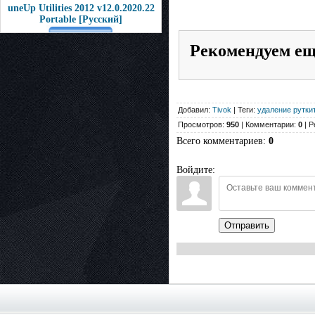
uneUp Utilities 2012 v12.0.2020.22
Рortable [Pусcкий]
Рекомендуем е
Добавил:
Tivok
| Теги:
удаление рутки
Просмотров:
950
| Комментарии:
0
| Р
Всего комментариев
:
0
Войдите:
Отправить