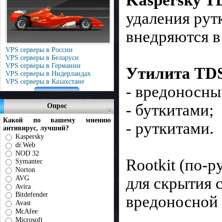
Kaspersky T
удаления рут
внедряются в
VPS серверы в России
VPS серверы в Беларуси
VPS серверы в Германии
Утилита TDSS
VPS серверы в Нидерландах
VPS серверы в Казахстане
- вредоносны
- буткитами;
Опрос
Какой по вашему мнению
- руткитами.
антивирус, лучший?
Kaspersky
dr.Web
NOD 32
Rootkit (по-
Symantec
Norton
AVG
для скрытия 
Avira
Bitdefender
вредоносной 
Avast
McAfee
Microsoft