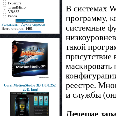
F-Secure
В системах W
TrendMicro
VBA32
программу, к
Panda
Результаты
|
Архив опросов
системные фу
Всего ответов:
1461
низкоуровнев
такой програ
присутствие в
маскировать 
конфигурации
реестре. Мно
Corel MotionStudio 3D 1.0.0.252
[2011 Eng]
и службы (он
Лечение зар