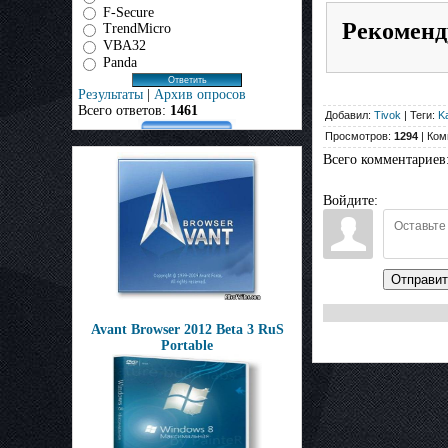
F-Secure
Рекоменд
TrendMicro
VBA32
Panda
Результаты
|
Архив опросов
Всего ответов:
1461
Добавил:
Tivok
| Теги:
K
Просмотров:
1294
| Ком
Всего комментариев
Войдите:
Отправит
Avant Browser 2012 Beta 3 RuS
Portable