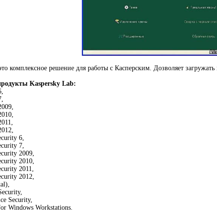
это комплексное решение для работы с Касперским. Дозволяет загружать
родукты Kaspersky Lab:
6,
7,
2009,
2010,
2011,
2012,
curity 6,
curity 7,
ecurity 2009,
ecurity 2010,
ecurity 2011,
ecurity 2012,
al),
ecurity,
ce Security,
for Windows Workstations.