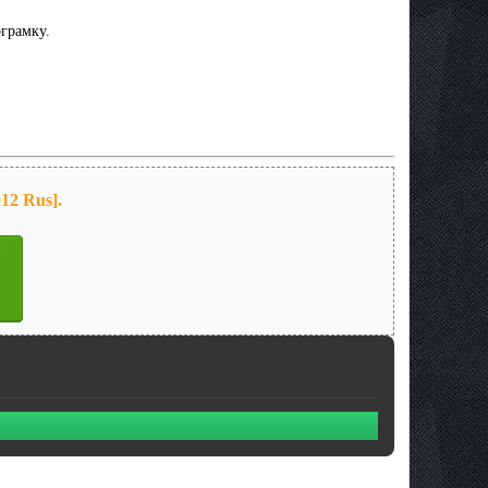
грамку.
12 Rus].