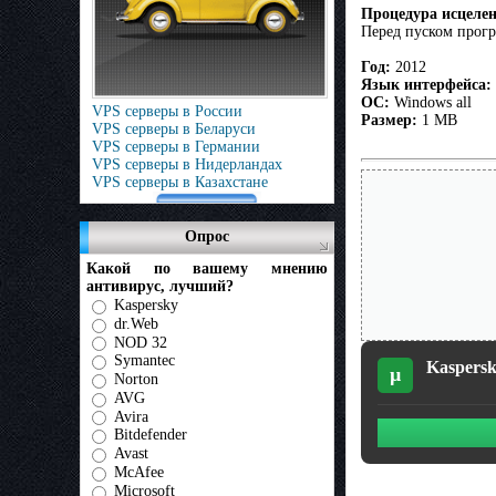
Процедура исцеле
Перед пуском прогр
Год:
2012
Язык интерфейса:
OC:
Windows all
VPS серверы в России
Размер:
1 МВ
VPS серверы в Беларуси
VPS серверы в Германии
VPS серверы в Нидерландах
VPS серверы в Казахстане
Опрос
Какой по вашему мнению
антивирус, лучший?
Kaspersky
dr.Web
NOD 32
Symantec
Kaspersk
µ
Norton
AVG
Avira
Bitdefender
Avast
McAfee
Microsoft