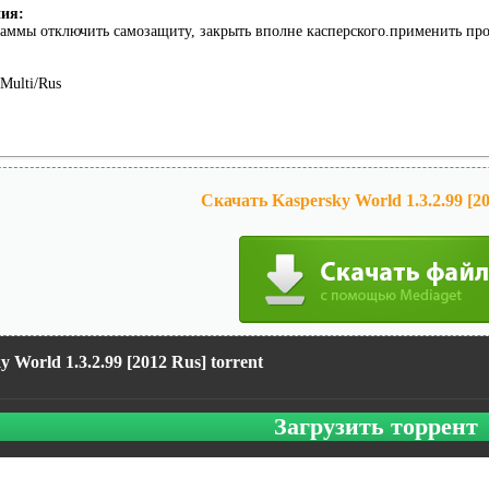
ния:
аммы отключить самозащиту, закрыть вполне касперского.применить про
Multi/Rus
Скачать Kaspersky World 1.3.2.99 [20
y World 1.3.2.99 [2012 Rus] torrent
Загрузить торрент