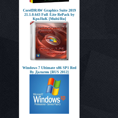
CorelDRAW Graphics Suite 2019
21.1.0.643 Full /Lite RePack by
KpoJIuK [Multi/Ru]
Windows 7 Ultimate x86 SP1 Red
By Дальтик [RUS 2012]