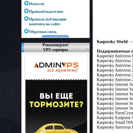
Новости
Правообладателям
Правила публикации
контента на сайте
Обратная связь
Кaspersky World
– 
Рекомендуем!
VPS серверы
Поддерживаемые п
Kaspersky Antivirus 
Kaspersky Antivirus 
Kaspersky Antivirus 
Kaspersky Antivirus 
Kaspersky Antivirus 
Kaspersky Antivirus 
Kaspersky Internet Se
Kaspersky Internet Se
Kaspersky Internet S
Kaspersky Internet S
Kaspersky Internet S
Kaspersky Internet S
Kaspersky Pure(Cryst
Kaspersky Endpoint S
Kaspersky Small Offi
Kaspersky Antivirus 