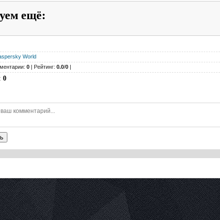
уем ещё
:
aspersky World
ментарии:
0
| Рейтинг:
0.0
/
0
|
:
0
ь