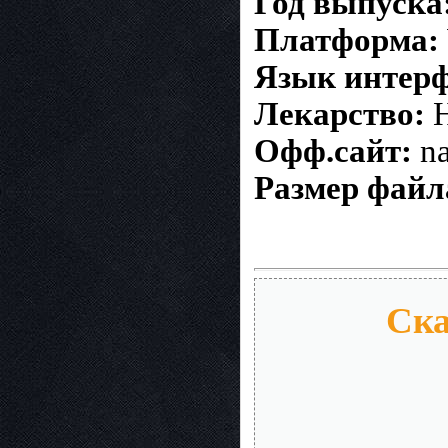
Год выпуска
Платформа:
Язык интерф
Лекарство:
Н
Офф.сайт:
na
Размер файл
Ска