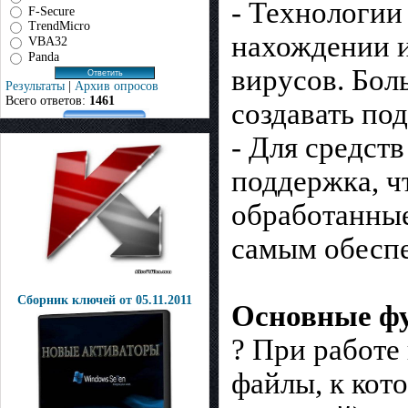
- Технологии
F-Secure
TrendMicro
нахождении 
VBA32
Panda
вирусов. Бол
Результаты
|
Архив опросов
Всего ответов:
1461
создавать по
- Для средст
поддержка, ч
обработанные
самым обеспе
Сборник ключей от 05.11.2011
Основные ф
? При работе
файлы, к кот