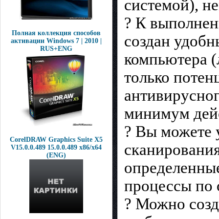
системой), н
? К выполне
Полная коллекция способов
создан удобн
активации Windows 7 | 2010 |
RUS+ENG
компьютера (
только потен
антивирусног
минимум дей
? Вы можете 
CorelDRAW Graphics Suite X5
сканирования
V15.0.0.489 15.0.0.489 x86/x64
(ENG)
определенные
процессы по
? Можно созд