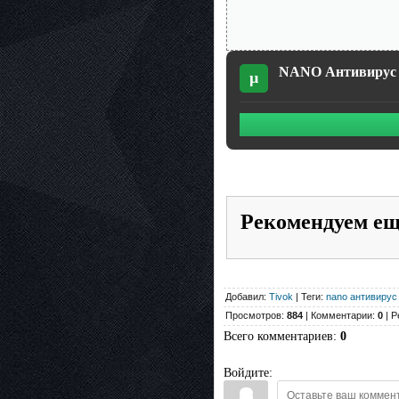
NANO Антивирус 0.
µ
Рекомендуем е
Добавил:
Tivok
| Теги:
nano антивирус
Просмотров:
884
| Комментарии:
0
| Р
Всего комментариев
:
0
Войдите: