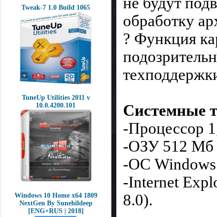
не будут под
Tweak-7 1.0 Build 1065
обработку ар
? Функция ка
подозрительн
техподдержки
TuneUp Utilities 2011 v
10.0.4200.101
Системные т
-Процессор 1
-ОЗУ 512 Мб 
-ОС Windows 
-Internet Exp
8.0).
Windows 10 Home x64 1809
NextGen By Sunehildeep
[ENG+RUS | 2018]