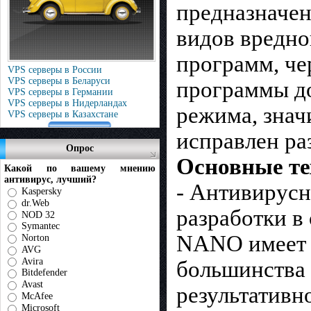
предназначен
видов вредно
программ, че
VPS серверы в России
VPS серверы в Беларуси
программы до
VPS серверы в Германии
VPS серверы в Нидерландах
режима, знач
VPS серверы в Казахстане
исправлен ра
Опрос
Основные т
Какой по вашему мнению
антивирус, лучший?
- Антивирусн
Kaspersky
dr.Web
разработки в
NOD 32
Symantec
NANO имеет р
Norton
AVG
Avira
большинства 
Bitdefender
Avast
результативн
McAfee
Microsoft