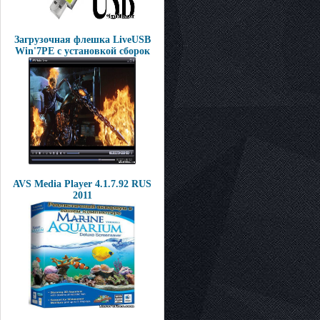
Загрузочная флешка LiveUSB
Win'7PE с установкой сборок
AVS Media Player 4.1.7.92 RUS
2011