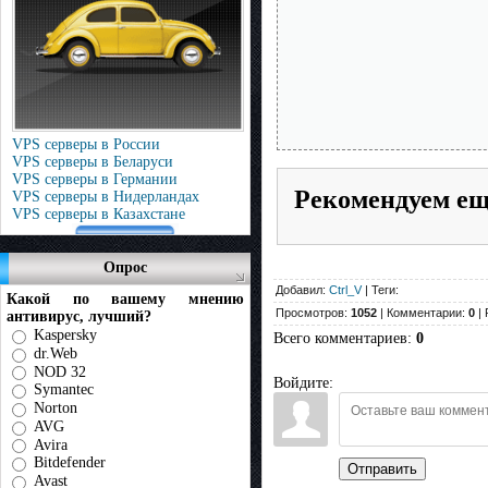
VPS серверы в России
VPS серверы в Беларуси
VPS серверы в Германии
Рекомендуем е
VPS серверы в Нидерландах
VPS серверы в Казахстане
Опрос
Добавил:
Ctrl_V
| Теги:
Какой по вашему мнению
Просмотров:
1052
| Комментарии:
0
| 
антивирус, лучший?
Kaspersky
Всего комментариев
:
0
dr.Web
NOD 32
Войдите:
Symantec
Norton
AVG
Avira
Bitdefender
Отправить
Avast