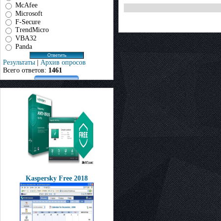
McAfee
Microsoft
F-Secure
TrendMicro
VBA32
Panda
Результаты
|
Архив опросов
Всего ответов:
1461
Kaspersky Free 2018