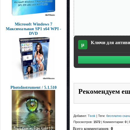
Microsoft Windows 7
Максимальная SP1 x64 WPI -
DVD
Ключи для антивир
µ
PhotoInstrument / 5.1.510
Рекомендуем е
Добавил:
Tivok
| Теги:
бесплатно скач
Просмотров:
1572
| Комментарии:
0
| 
Всего комментариев
:
0