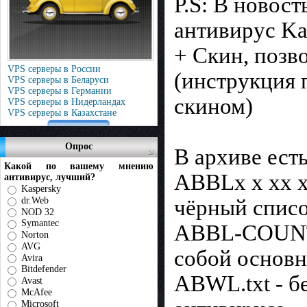
P.S: В новос
антивирус Ka
+ Скин, поз
VPS серверы в России
(инструкция 
VPS серверы в Беларуси
VPS серверы в Германии
скином)
VPS серверы в Нидерландах
VPS серверы в Казахстане
Опрос
В архиве ест
Какой по вашему мнению
ABBLx x xx x
антивирус, лучший?
Kaspersky
dr.Web
чёрный списо
NOD 32
Symantec
ABBL-COUNTE
Norton
AVG
собой основн
Avira
Bitdefender
ABWL.txt - б
Avast
McAfee
Microsoft