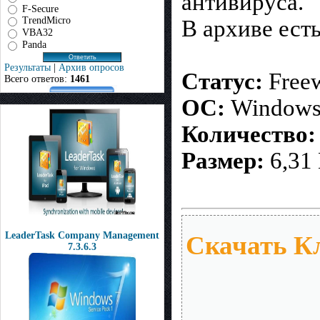
антивируса.
F-Secure
TrendMicro
В архиве ест
VBA32
Panda
Результаты
|
Архив опросов
Статус:
Free
Всего ответов:
1461
ОС:
Window
Количество:
Размер:
6,31
LeaderTask Company Management
Скачать К
7.3.6.3