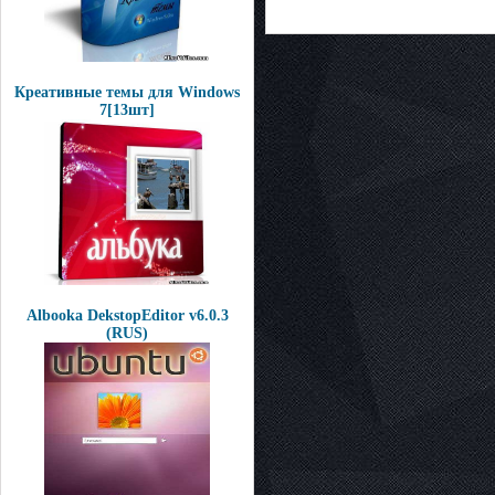
Креативные темы для Windows
7[13шт]
Albooka DekstopEditor v6.0.3
(RUS)