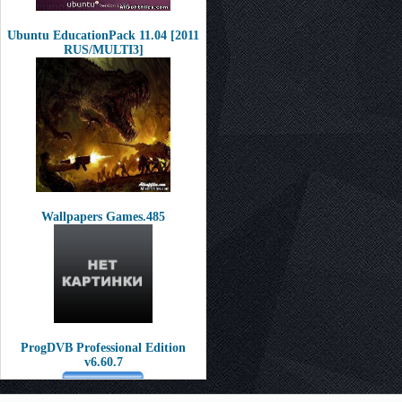
Ubuntu EducationPack 11.04 [2011
RUS/MULTI3]
Wallpapers Games.485
ProgDVB Professional Edition
v6.60.7