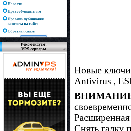
Новости
Правообладателям
Правила публикации
контента на сайте
Обратная связь
Рекомендуем!
VPS серверы
Новые ключи 
Antivirus , E
ВНИМАНИЕ
своевременн
Расширенная 
Снять галку 