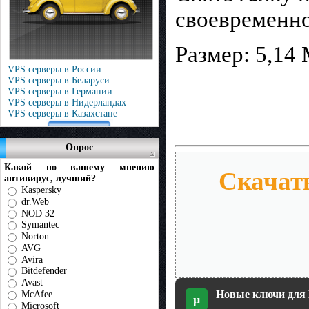
своевременно
Размер: 5,14
VPS серверы в России
VPS серверы в Беларуси
VPS серверы в Германии
VPS серверы в Нидерландах
VPS серверы в Казахстане
Опрос
Какой по вашему мнению
Скачать
антивирус, лучший?
Kaspersky
dr.Web
NOD 32
Symantec
Norton
AVG
Avira
Bitdefender
Avast
Новые ключи для No
McAfee
µ
Microsoft