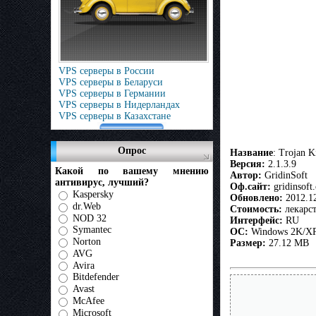
VPS серверы в России
VPS серверы в Беларуси
VPS серверы в Германии
VPS серверы в Нидерландах
VPS серверы в Казахстане
Опрос
Название
: Trojan Ki
Версия:
2.1.3.9
Какой по вашему мнению
Автор:
GridinSoft
антивирус, лучший?
Оф.сайт:
gridinsoft
Kaspersky
Обновлено:
2012.1
dr.Web
Стоимость:
лекарст
NOD 32
Интерфейс:
RU
Symantec
OC:
Windows 2K/XP/
Norton
Размер:
27.12 MB
AVG
Avira
Bitdefender
Avast
McAfee
Microsoft