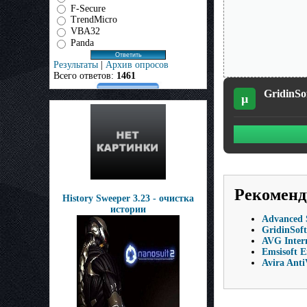
F-Secure
TrendMicro
VBA32
Panda
Результаты
|
Архив опросов
Всего ответов:
1461
GridinSof
µ
Рекоменд
History Sweeper 3.23 - очистка
истории
Advanced S
GridinSoft
AVG Intern
Emsisoft E
Avira Anti