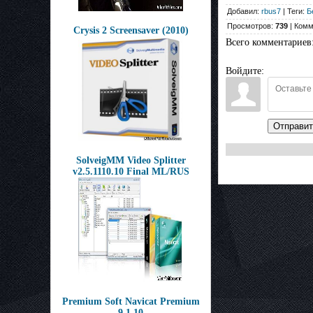
Добавил:
rbus7
| Теги:
Б
Просмотров:
739
| Комм
Crysis 2 Screensaver (2010)
Всего комментариев
Войдите:
Отправит
SolveigMM Video Splitter
v2.5.1110.10 Final ML/RUS
Premium Soft Navicat Premium
9.1.10