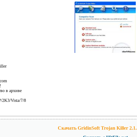
ller
.com
2
во в архиве
2K3/Vista/7/8
Скачать GridinSoft Trojan Killer 2.1