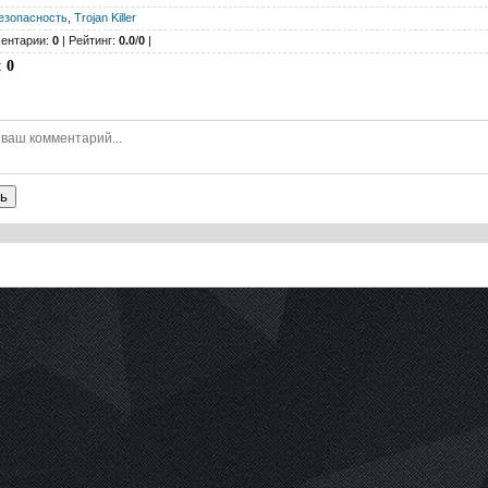
езопасность
,
Trojan Killer
ентарии:
0
| Рейтинг:
0.0
/
0
|
:
0
ь