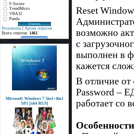
F-Secure
Reset Window
TrendMicro
VBA32
Администрато
Panda
Результаты
|
Архив опросов
возможно акт
Всего ответов:
1461
с загрузочно
выполнен в ф
кажется слож
В отличие от
Password – 
Microsoft Windows 7 5in1+4in1
работает со 
SP1 [x64 RUS]
Особенности