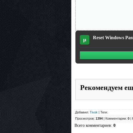
Reset Windows Pass
µ
Рекомендуем е
Добавил:
Tivok
| Теги:
Просмотров:
1394
| Комментарии:
0
| 
Всего комментариев
:
0