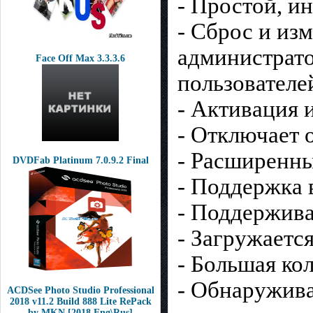
- Простой, и
- Сброс и из
администрато
Face Off Max 3.3.3.6
пользователе
- Активация 
- Отключает 
- Расширенны
DVDFab Platinum 7.0.9.2 Final
- Поддержка 
- Поддержива
- Загружаетс
- Большая ко
- Обнаружива
ACDSee Photo Studio Professional
2018 v11.2 Build 888 Lite RePack
by MKN [2018,Eng\Rus]