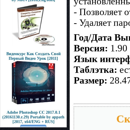
установленны
- Позволяет 
- Удаляет па
Год/Дата Вы
Версия:
1.90
Видеокурс Как Создать Свой
Язык интерф
Первый Видео Урок [2011]
Та
блэтка:
ес
Размер:
28.4
Adobe Photoshop CC 2017.0.1
Ск
(20161130.r.29) Portable by appath
[2017, x64/ENG + RUS]