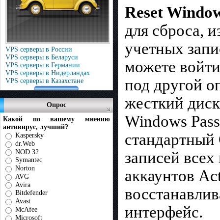
Reset Windo
для сброса, 
учетных запи
VPS серверы в России
VPS серверы в Беларуси
можете войти 
VPS серверы в Германии
VPS серверы в Нидерландах
под другой о
VPS серверы в Казахстане
жесткий диск.
Опрос
Windows Pass
Какой по вашему мнению
антивирус, лучший?
стандартный 
Kaspersky
dr.Web
NOD 32
записей всех
Symantec
Norton
аккаунтов Ac
AVG
Avira
восстанавлив
Bitdefender
Avast
интерфейс.
McAfee
Microsoft