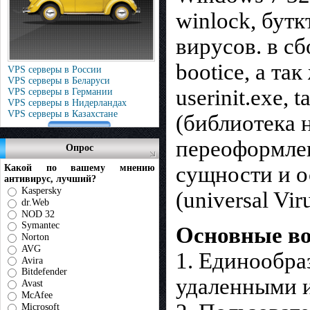
winlock, бут
вирусов. в с
bootice, а т
VPS серверы в России
VPS серверы в Беларуси
userinit.exe, 
VPS серверы в Германии
VPS серверы в Нидерландах
VPS серверы в Казахстане
(библиотека 
переоформлен
Опрос
сущности и о
Какой по вашему мнению
антивирус, лучший?
Kaspersky
(universal Viru
dr.Web
NOD 32
Symantec
Основные во
Norton
AVG
1. Единообра
Avira
Bitdefender
удаленными и
Avast
McAfee
Microsoft