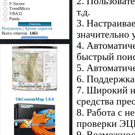
2. Пользоват
F-Secure
TrendMicro
т.д.
VBA32
Panda
3. Настраива
Результаты
|
Архив опросов
значительно 
Всего ответов:
1461
4. Автоматич
быстрый поис
5. Автоматич
6. Поддержка р
7. Широкий н
средства пре
OkCustomMap 1.0.6
8. Работа с 
проверки ЭЦП
9. Возможнос