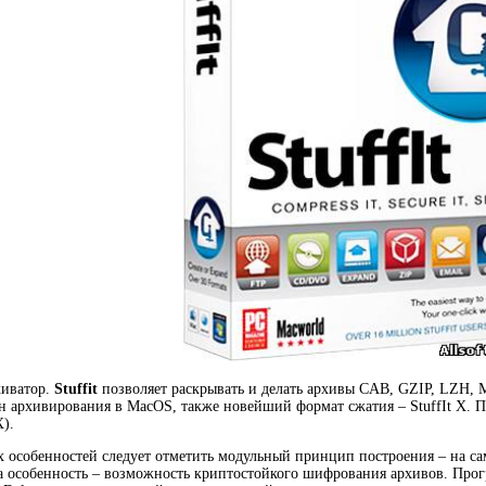
иватор.
Stuffit
позволяет раскрывать и делать архивы CAB, GZIP, LZH, M
н архивирования в MacOS, также новейший формат сжатия – StuffIt X. 
).
особенностей следует отметить модульный принцип построения – на само
 особенность – возможность криптостойкого шифрования архивов. Прог