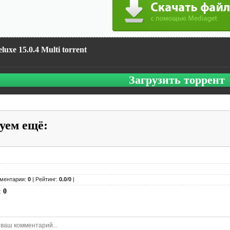
eluxe 15.0.4 Multi torrent
Загрузить торрент
уем ещё
:
ментарии:
0
| Рейтинг:
0.0
/
0
|
:
0