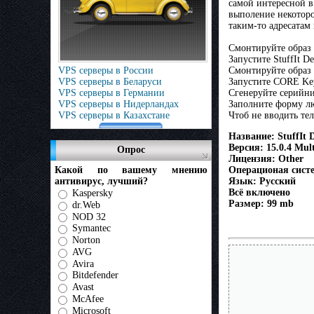
самой интересной в
выполение некоторо
таким-то адресатам
Смонтируйте образ d
Запустите StuffIt D
Смонтируйте образ 
VPS серверы в России
Запустите CORE Ke
VPS серверы в Беларуси
Сгенеруйте серийни
VPS серверы в Германии
Заполните форму л
VPS серверы в Нидерландах
Чтоб не вводить теле
VPS серверы в Казахстане
Название: StuffIt 
Версия: 15.0.4 Mult
Опрос
Лицензия: Other
Операционая сист
Какой по вашему мнению
Язык: Русский
антивирус, лучший?
Всё включено
Kaspersky
Размер: 99 mb
dr.Web
NOD 32
Symantec
Norton
AVG
Avira
Bitdefender
Avast
McAfee
Microsoft