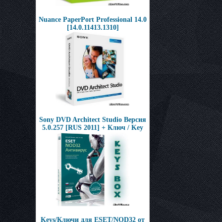
Nuance PaperPort Professional 14.0
[14.0.11413.1310]
Sony DVD Architect Studio Версия
5.0.257 [RUS 2011] + Ключ / Key
Keys/Ключи для ESET/NOD32 от