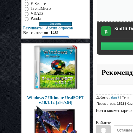
F-Secure
TrendMicro
VBA32
Panda
Результаты
|
Архив опросов
StuffIt D
µ
Всего ответов:
1461
Рекоменд
Windows 7 Ultimate UralSOFT
Добавил:
rbus7
| Теги:
v.10.1.12 [x86/x64]
Просмотров:
1593
| Ком
Всего комментариев
Войдите: