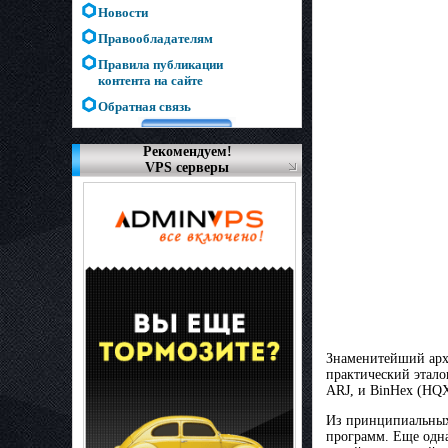
Новости
Правообладателям
Правила публикации
контента на сайте
Обратная связь
Рекомендуем!
VPS серверы
Знаменитейший арх
практический этало
ARJ, и BinHex (HQX
Из принципиальных 
программ. Еще одна