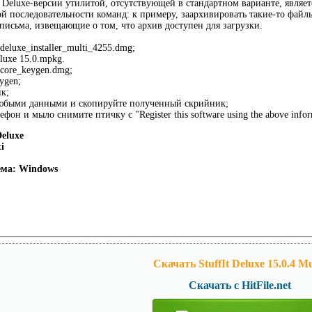
 Deluxe-версии утилитой, отсутствующей в стандартном варианте, являетс
й последовательности команд: к примеру, заархивировать такие-то файлы 
 письма, извещающие о том, что архив доступен для загрузки.
eluxe_installer_multi_4255.dmg;
eluxe 15.0.mpkg.
core_keygen.dmg;
ygen;
к;
юбыми данными и скопируйте полученный скрийник;
фон и мыло снимите птичку с "Register this software using the above infor
Deluxe
i
ема: Windows
Скачать StuffIt Deluxe 15.0.4 Mul
Скачать с HitFile.net